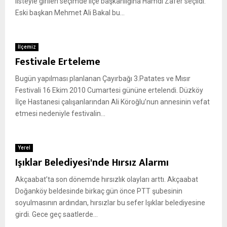
listeyle girilen seçimde ilçe başkanlığına Hamdi Zafer seçildi.
Eski başkan Mehmet Ali Bakal bu...
İlçemiz
Festivale Erteleme
Bugün yapılması planlanan Çayırbağı 3.Patates ve Mısır
Festivali 16 Ekim 2010 Cumartesi gününe ertelendi. Düzköy
İlçe Hastanesi çalışanlarından Ali Köroğlu’nun annesinin vefat
etmesi nedeniyle festivalin...
Yerel
Işıklar Belediyesi'nde Hırsız Alarmı
Akçaabat’ta son dönemde hırsızlık olayları arttı. Akçaabat
Doğanköy beldesinde birkaç gün önce PTT şubesinin
soyulmasının ardından, hırsızlar bu sefer Işıklar belediyesine
girdi. Gece geç saatlerde...