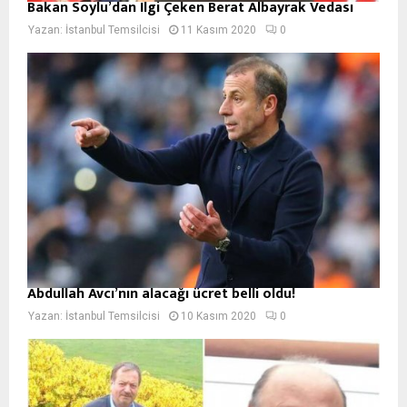
Bakan Soylu’dan İlgi Çeken Berat Albayrak Vedası
Yazan:
İstanbul Temsilcisi
11 Kasım 2020
0
Abdullah Avcı’nın alacağı ücret belli oldu!
Yazan:
İstanbul Temsilcisi
10 Kasım 2020
0