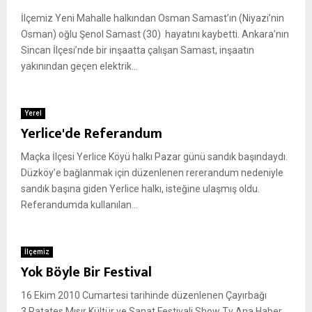
İlçemiz Yeni Mahalle halkından Osman Samast’ın (Niyazi’nin
Osman) oğlu Şenol Samast (30) hayatını kaybetti. Ankara’nın
Sincan İlçesi’nde bir inşaatta çalışan Samast, inşaatın
yakınından geçen elektrik...
Yerel
Yerlice'de Referandum
Maçka İlçesi Yerlice Köyü halkı Pazar günü sandık başındaydı.
Düzköy’e bağlanmak için düzenlenen rererandum nedeniyle
sandık başına giden Yerlice halkı, isteğine ulaşmış oldu.
Referandumda kullanılan...
İlçemiz
Yok Böyle Bir Festival
16 Ekim 2010 Cumartesi tarihinde düzenlenen Çayırbağı
3.Patates,Mısır Kültür ve Sanat Festivali Show Tv Ana Haber