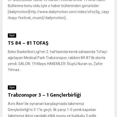
Bültenine konu oldu.İşte o haber bülteninden görüntüler:
[dailymotion]http://www.dailymotion.com/video/xfco3g_cayy
rbayy-festival_music[/dailymotion]...
Spor
TS 84 – 81 TOFAŞ
Beko Basketbol Ligi’nin 2. haftasında kendi sahasında Tofaş’ı
ağırlayan Medical Park Trabzonspor, rakibini 84-81’lik skorla
yendi. SALON: 19 Mayıs HAKEMLER: Rüştü Nuran xx, Zafer
Yılmaz...
Spor
Trabzonspor 3 – 1 Gençlerbirliği
Avni Aker’de oynanan karşılaşmada takımımız
Gençlerbirliği’ni 3-1’le geçti. İlk yarıyı 1-0 yenik kapatan
takımımız ikinci yarıdaki etkili oyunu ve bulduğu 3 golle