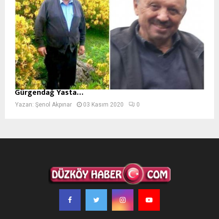
Gürgendağ Yasta…
Yazan:
Şenol Akpınar
03 Kasım 2020
0