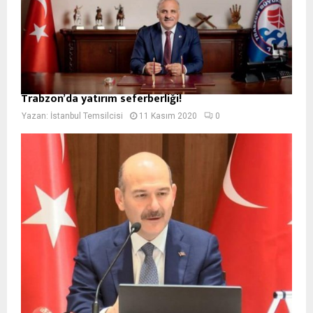
Trabzon’da yatırım seferberliği!
Yazan:
İstanbul Temsilcisi
11 Kasım 2020
0