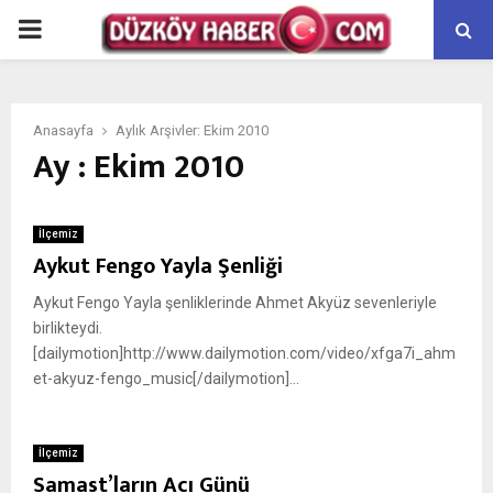
PRIMARY
MENU
Anasayfa
Aylık Arşivler: Ekim 2010
Ay : Ekim 2010
İlçemiz
Aykut Fengo Yayla Şenliği
Aykut Fengo Yayla şenliklerinde Ahmet Akyüz sevenleriyle
birlikteydi.
[dailymotion]http://www.dailymotion.com/video/xfga7i_ahm
et-akyuz-fengo_music[/dailymotion]...
İlçemiz
Samast’ların Acı Günü