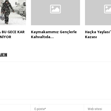
 BU GECE KAR
Kaymakamımız Gençlerle
Haçka Yaylası’
ENİYOR
Kahvaltıda…
Kazası
AKIN