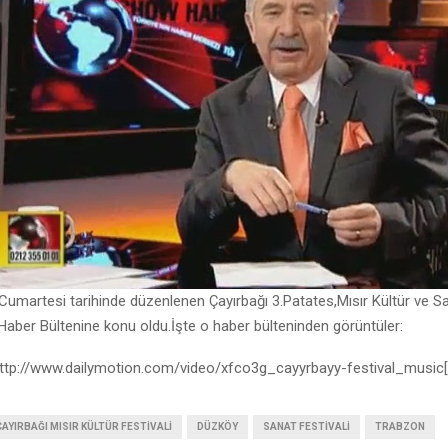
umartesi tarihinde düzenlenen Çayırbağı 3.Patates,Mısır Kültür ve Sa
aber Bültenine konu oldu.İşte o haber bülteninden görüntüler:
http://www.dailymotion.com/video/xfco3g_cayyrbayy-festival_music[
ÇAYIRBAĞI MISIR KÜLTÜR FESTIVALI
DÜZKÖY
SANAT FESTIVALI
TRABZON