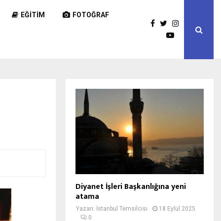
EĞITIM
FOTOĞRAF
Diyanet İşleri Başkanlığına yeni
atama
Yazan:
İstanbul Temsilcisi
18 Eylül 2025
0