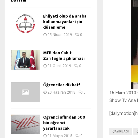
Ehliyeti olup da araba
kullanmayanlar için
düzenleme
05 Nisan 2019
0
MEB’den Cahit
Zarifoğlu açıklaması
01 Ocak 2019
0
Öğrenciler dikkat!
16 Ekim 2010 C
20 Haziran 2018
0
Show Tv Ana H
[dailymotion]
Öğrenci affından 500
bin öğrenci
yararlanacak
ÇAYIRBAĞI
01 Mayıs 2018
0