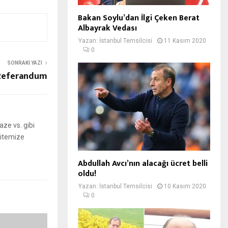
Bakan Soylu’dan İlgi Çeken Berat
Albayrak Vedası
Yazan:
İstanbul Temsilcisi
11 Kasım 2020
0
SONRAKI YAZI
 Referandum
ze vs. gibi
 sitemize
Abdullah Avcı’nın alacağı ücret belli
oldu!
Yazan:
İstanbul Temsilcisi
10 Kasım 2020
0