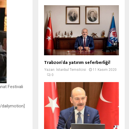
Trabzon’da yatırım seferberliği!
Yazan:
İstanbul Temsilcisi
11 Kasım 2020
0
nat Festivali
/dailymotion]