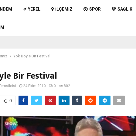
NDEM
YEREL
İLÇEMIZ
SPOR
SAĞLIK
IM
emiz
Yok Böyle Bir Festival
le Bir Festival
Temsilcisi
24 Ekim 2010
0
802
0