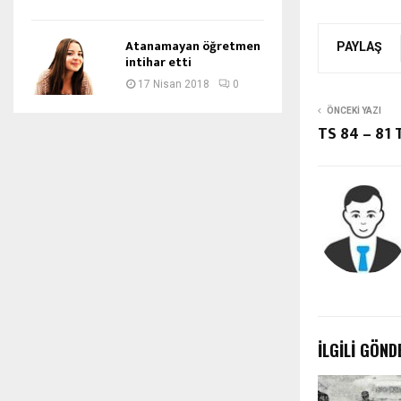
Atanamayan öğretmen
PAYLAŞ
intihar etti
17 Nisan 2018
0
ÖNCEKI YAZI
TS 84 – 81
İLGILI GÖND