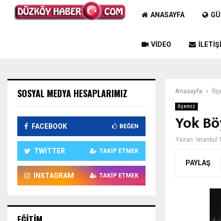
ANASAYFA
GÜ
VIDEO
İLETIŞ
SOSYAL MEDYA HESAPLARIMIZ
Anasayfa
İlç
İlçemiz
Yok Böy
FACEBOOK
BEĞEN
Yazan:
İstanbul 
TWITTER
TAKIP ETMEK
PAYLAŞ
INSTAGRAM
TAKIP ETMEK
EĞITIM