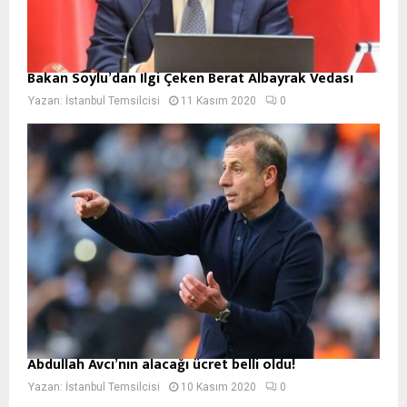
Bakan Soylu’dan İlgi Çeken Berat Albayrak Vedası
Yazan:
İstanbul Temsilcisi
11 Kasım 2020
0
Abdullah Avcı’nın alacağı ücret belli oldu!
Yazan:
İstanbul Temsilcisi
10 Kasım 2020
0