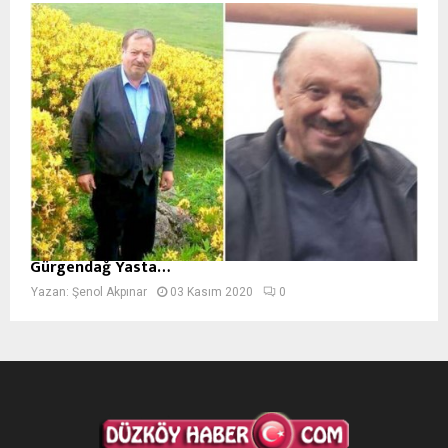
Gürgendağ Yasta…
Yazan:
Şenol Akpınar
03 Kasım 2020
0