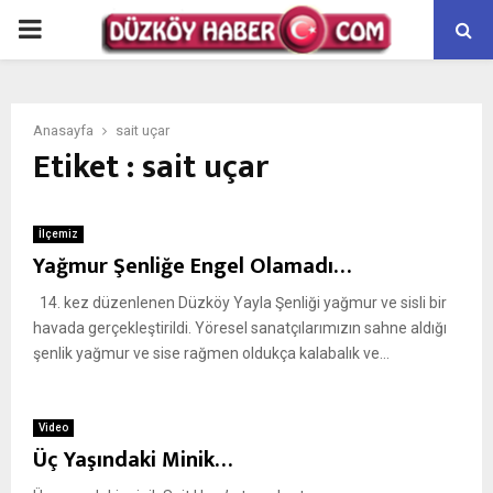
PRIMARY
MENU
Anasayfa
sait uçar
Etiket : sait uçar
İlçemiz
Yağmur Şenliğe Engel Olamadı…
14. kez düzenlenen Düzköy Yayla Şenliği yağmur ve sisli bir
havada gerçekleştirildi. Yöresel sanatçılarımızın sahne aldığı
şenlik yağmur ve sise rağmen oldukça kalabalık ve...
Video
Üç Yaşındaki Minik…