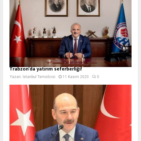
Trabzon’da yatırım seferberliği!
Yazan:
İstanbul Temsilcisi
11 Kasım 2020
0