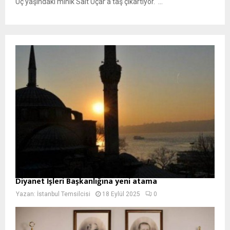
Üç yaşındaki minik Sait Uçar’a taş çıkartıyor. ...
Diyanet İşleri Başkanlığına yeni atama
Yazan:
İstanbul Temsilcisi
18 Eylül 2025
0