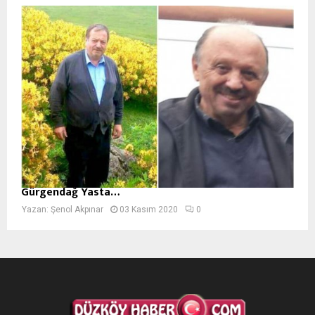
Gürgendağ Yasta…
Yazan:
Şenol Akpınar
03 Kasım 2020
0