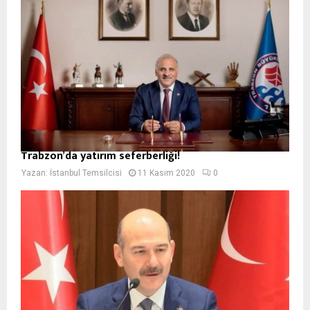
Trabzon’da yatırım seferberliği!
Yazan:
İstanbul Temsilcisi
11 Kasım 2020
0