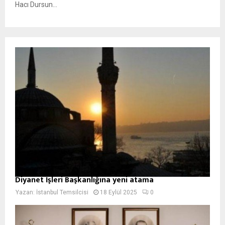
Hacı Dursun...
Diyanet İşleri Başkanlığına yeni atama
Yazan:
İstanbul Temsilcisi
18 Eylül 2025
0