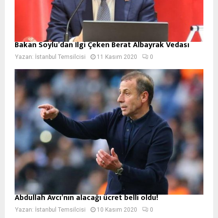
Bakan Soylu’dan İlgi Çeken Berat Albayrak Vedası
Yazan:
İstanbul Temsilcisi
11 Kasım 2020
0
Abdullah Avcı’nın alacağı ücret belli oldu!
Yazan:
İstanbul Temsilcisi
10 Kasım 2020
0