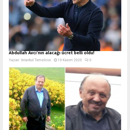
Abdullah Avcı’nın alacağı ücret belli oldu!
Yazan:
İstanbul Temsilcisi
10 Kasım 2020
0