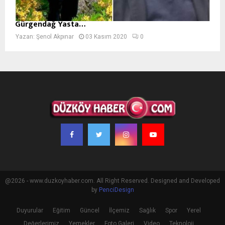
Gürgendağ Yasta…
Yazan:
Şenol Akpınar
03 Kasım 2020
0
@2026 - www.duzkoyhaber.com. All Right Reserved. Designed and Developed
by
PenciDesign
Duyurular
Eğitim
Güncel
İlçemiz
Sağlık
Spor
Yerel
Değerlerimiz
Yemekler
Foto Galeri
Video
Teknoloji