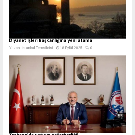
Diyanet İşleri Başkanlığına yeni atama
Yazan:
İstanbul Temsilcisi
18 Eylül 2025
0