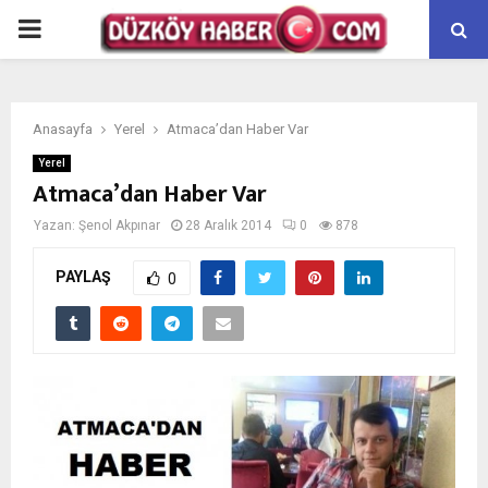
PRIMARY
MENU
Anasayfa
Yerel
Atmaca’dan Haber Var
Yerel
Atmaca’dan Haber Var
Yazan:
Şenol Akpınar
28 Aralık 2014
0
878
PAYLAŞ
0