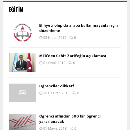
EĞITIM
Ehliyeti olup da araba kullanmayanlar için
düzenleme
05 Nisan 2019
0
MEB’den Cahit Zarifoğlu açıklaması
01 Ocak 2019
0
Öğrenciler dikkat!
20 Haziran 2018
0
Öğrenci affından 500 bin öğrenci
yararlanacak
01 Mayıs 2018
0