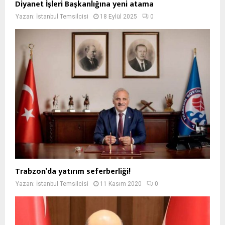
Diyanet İşleri Başkanlığına yeni atama
Yazan:
İstanbul Temsilcisi
18 Eylül 2025
0
Trabzon’da yatırım seferberliği!
Yazan:
İstanbul Temsilcisi
11 Kasım 2020
0