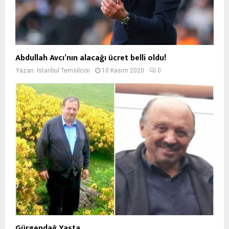
Abdullah Avcı’nın alacağı ücret belli oldu!
Yazan:
İstanbul Temsilcisi
10 Kasım 2020
0
Gürgendağ Yasta…