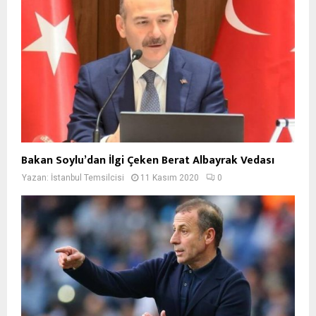
Bakan Soylu’dan İlgi Çeken Berat Albayrak Vedası
Yazan:
İstanbul Temsilcisi
11 Kasım 2020
0