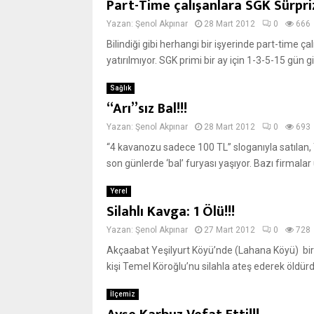
Part-Time çalışanlara SGK Sürprizi
Yazan:
Şenol Akpınar
28 Mart 2012
0
666
Bilindiği gibi herhangi bir işyerinde part-time ç
yatırılmıyor. SGK primi bir ay için 1-3-5-15 gün gib
Sağlık
“Arı”sız Bal!!!
Yazan:
Şenol Akpınar
28 Mart 2012
0
693
“4 kavanozu sadece 100 TL” sloganıyla satılan, T
son günlerde ‘bal’ furyası yaşıyor. Bazı firmalar ü
Yerel
Silahlı Kavga: 1 Ölü!!!
Yazan:
Şenol Akpınar
27 Mart 2012
0
728
Akçaabat Yeşilyurt Köyü’nde (Lahana Köyü) bir ki
kişi Temel Köroğlu’nu silahla ateş ederek öldürd
İlçemiz