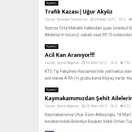
İlçemiz
Trafik Kazası | Uğur Akyüz
Yazan:
İstanbul Temsilcisi
24 Mart 2012
0
İlçemiz Orta Mahalle halkından şuan İstanbul’
Akdeniz’in torunu) sabah saat 09:10 sularında 
İlçemiz
Acil Kan Aranıyor!!!
Yazan:
Şenol Akpınar
23 Mart 2012
0
732
KTÜ Tıp Fakültesi Hastanesi’nde yatmakta olan
acil olarak A Rh (+) grubu kana ihtiyaç vardır. Kan
İlçemiz
Kaymakamımızdan Şehit Aileleri
Yazan:
Şenol Akpınar
23 Mart 2012
0
672
Kaymakamımız Ufuk Özen Alibeyoğlu, 18 Mart
beraberindeki Belediye Başkan Vekili Orhan Top