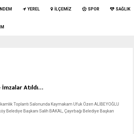
NDEM
YEREL
İLÇEMIZ
SPOR
SAĞLIK
IM
 İmzalar Atıldı…
makamlık Toplantı Salonunda Kaymakam Ufuk Özen ALİBEYOĞLU
zköy Belediye Başkanı Salih BAKAL, Çayırbağı Belediye Başkan