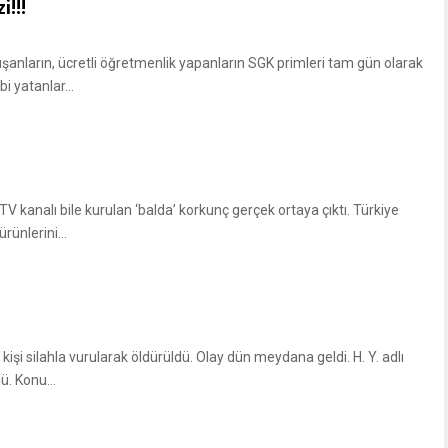
!!!
alışanların, ücretli öğretmenlik yapanların SGK primleri tam gün olarak
i yatanlar...
V kanalı bile kurulan ‘balda’ korkunç gerçek ortaya çıktı. Türkiye
rünlerini...
şi silahla vurularak öldürüldü. Olay dün meydana geldi. H. Y. adlı
ü. Konu...