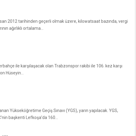
an 2012 tarihinden geçerli olmak üzere, kilowatsaat bazında, vergi
ının ağırlıklı ortalama...
rbahçe ile karşılaşacak olan Trabzonspor rakibi ile 106. kez karşı
on Hüseyin...
lanan Yükseköğretime Geçiş Sınavı (YGS), yarın yapılacak. YGS,
C’nin başkenti Lefkoşa’da 160...