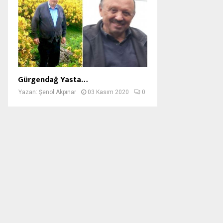
Gürgendağ Yasta…
Yazan:
Şenol Akpınar
03 Kasım 2020
0