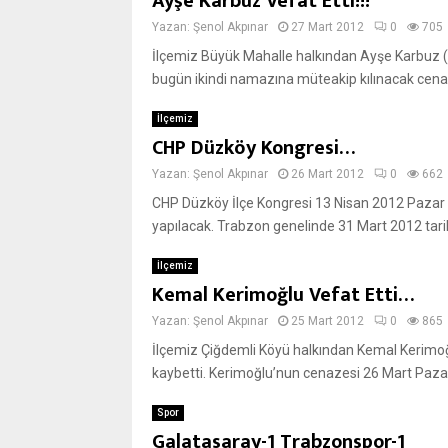
Ayşe Karbuz Vefat Etti!!!
Yazan:
Şenol Akpınar
27 Mart 2012
0
705
İlçemiz Büyük Mahalle halkından Ayşe Karbuz 
bugün ikindi namazına müteakip kılınacak cenaz
İlçemiz
CHP Düzköy Kongresi…
Yazan:
Şenol Akpınar
26 Mart 2012
0
662
CHP Düzköy İlçe Kongresi 13 Nisan 2012 Pazar 
yapılacak. Trabzon genelinde 31 Mart 2012 tarih
İlçemiz
Kemal Kerimoğlu Vefat Etti…
Yazan:
Şenol Akpınar
25 Mart 2012
0
865
İlçemiz Çiğdemli Köyü halkından Kemal Kerimoğ
kaybetti. Kerimoğlu’nun cenazesi 26 Mart Pazar
Spor
Galatasaray-1 Trabzonspor-1