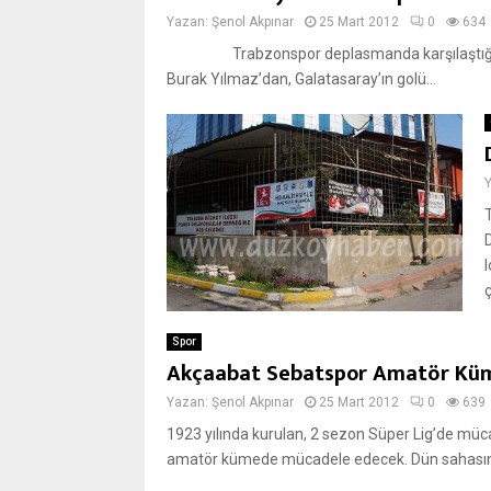
Yazan:
Şenol Akpınar
25 Mart 2012
0
634
Trabzonspor deplasmanda karşılaştığı Galat
Burak Yılmaz’dan, Galatasaray’ın golü...
ç
Spor
Akçaabat Sebatspor Amatör Küm
Yazan:
Şenol Akpınar
25 Mart 2012
0
639
1923 yılında kurulan, 2 sezon Süper Lig’de mü
amatör kümede mücadele edecek. Dün sahasında 