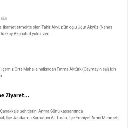
860
da ikamet etmekte olan Tahir Akyüz’ün oğlu Uğur Akyüz (Nehas
Düzköy Akçaabat yolu üzeri...
 İlçemiz Orta Mahalle halkından Fatma Aktürk (Caymayın eşi) için
...
ne Ziyaret…
 Çanakkale Şehitlerini Anma Günü kapsamında
al, İlçe Jandarma Komutanı Ali Turan, İlçe Emniyet Amiri Mehmet...