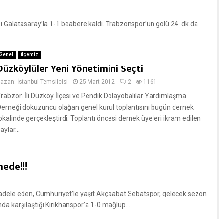
asaray’la 1-1 beabere kaldı. Trabzonspor’un golü 24. dk.da
Genel
İlçemiz
Düzköylüler Yeni Yönetimini Seçti
Yazan:
İstanbul Temsilcisi
25 Mart 2012
2
1161
Trabzon İli Düzköy İlçesi ve Pendik Dolayobalılar Yardımlaşma
Derneği dokuzuncu olağan genel kurul toplantısını bugün dernek
lokalinde gerçekleştirdi. Toplantı öncesi dernek üyeleri ikram edilen
aylar...
ede!!!
cadele eden, Cumhuriyet’le yaşıt Akçaabat Sebatspor, gelecek sezon
karşılaştığı Kırıkhanspor’a 1-0 mağlup...