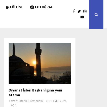
EĞITIM
FOTOĞRAF
Diyanet İşleri Başkanlığına yeni
atama
Yazan:
İstanbul Temsilcisi
18 Eylül 2025
0