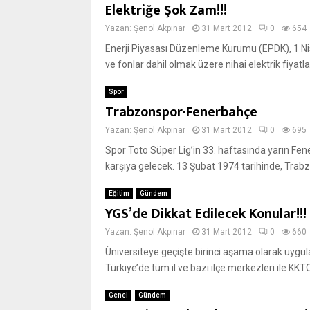
Elektriğe Şok Zam!!!
Yazan:
Şenol Akpınar
31 Mart 2012
0
654
Enerji Piyasası Düzenleme Kurumu (EPDK), 1 Nis
ve fonlar dahil olmak üzere nihai elektrik fiyatlar
Spor
Trabzonspor-Fenerbahçe
Yazan:
Şenol Akpınar
31 Mart 2012
0
695
Spor Toto Süper Lig’in 33. haftasında yarın Fene
karşıya gelecek. 13 Şubat 1974 tarihinde, Trabz
Eğitim
Gündem
YGS’de Dikkat Edilecek Konular!!!
Yazan:
Şenol Akpınar
31 Mart 2012
0
660
Üniversiteye geçişte birinci aşama olarak uygu
Türkiye’de tüm il ve bazı ilçe merkezleri ile KKT
Genel
Gündem