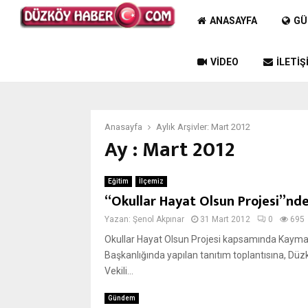
ANASAYFA
GÜ
VIDEO
İLETIŞ
Anasayfa
Aylık Arşivler: Mart 2012
Ay : Mart 2012
Eğitim
İlçemiz
“Okullar Hayat Olsun Projesi”nde
Yazan:
Şenol Akpınar
31 Mart 2012
0
695
Okullar Hayat Olsun Projesi kapsamında Kay
Başkanlığında yapılan tanıtım toplantısına, Dü
Vekili...
Gündem