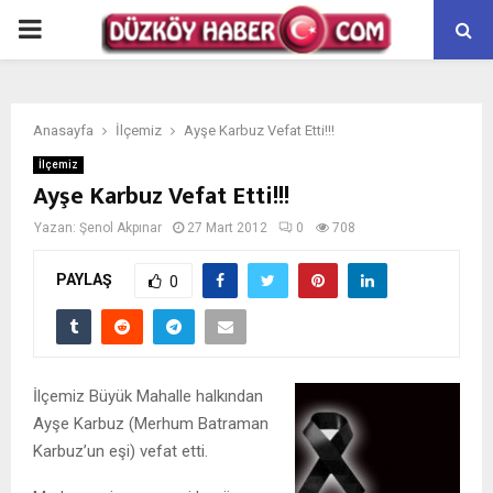
PRIMARY
MENU
Anasayfa
İlçemiz
Ayşe Karbuz Vefat Etti!!!
İlçemiz
Ayşe Karbuz Vefat Etti!!!
Yazan:
Şenol Akpınar
27 Mart 2012
0
708
PAYLAŞ
0
İlçemiz Büyük Mahalle halkından
Ayşe Karbuz (Merhum Batraman
Karbuz’un eşi) vefat etti.