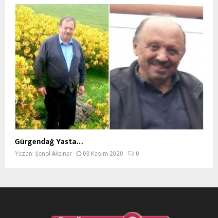
Gürgendağ Yasta…
Yazan:
Şenol Akpınar
03 Kasım 2020
0