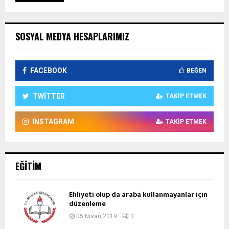
SOSYAL MEDYA HESAPLARIMIZ
FACEBOOK
BEĞEN
TWITTER
TAKIP ETMEK
INSTAGRAM
TAKIP ETMEK
EĞITIM
Ehliyeti olup da araba kullanmayanlar için
düzenleme
05 Nisan 2019
0