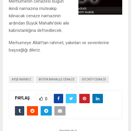
Merhumenin cenazesi bugün
ikindi namazına müteakip
kılınacak cenaze namazının
ardından Büyük Mahalle’deki aile
kabristanlığına defnedilecek.
Merhumeye Allah’tan rahmet, yakınları ve sevenlerine
başsağlığı dileriz.
AYŞE KARBUZ
BÜYÜK MAHALLE CENAZE
DÜZKÖY CENAZE
PAYLAŞ
0