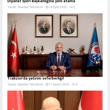
Diyanet İşleri Başkanlığına yeni atama
Yazan:
İstanbul Temsilcisi
18 Eylül 2025
0
Trabzon’da yatırım seferberliği!
Yazan:
İstanbul Temsilcisi
11 Kasım 2020
0