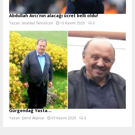
Abdullah Avcı’nın alacağı ücret belli oldu!
Yazan:
İstanbul Temsilcisi
10 Kasım 2020
0
Gürgendağ Yasta…
Yazan:
Şenol Akpınar
03 Kasım 2020
0