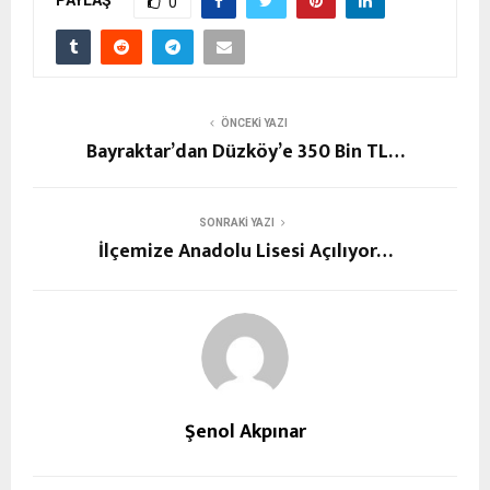
0
ÖNCEKI YAZI
Bayraktar’dan Düzköy’e 350 Bin TL…
SONRAKI YAZI
İlçemize Anadolu Lisesi Açılıyor…
Şenol Akpınar