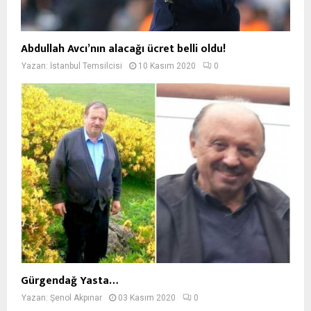
Abdullah Avcı’nın alacağı ücret belli oldu!
Yazan:
İstanbul Temsilcisi
10 Kasım 2020
0
Gürgendağ Yasta…
Yazan:
Şenol Akpınar
03 Kasım 2020
0