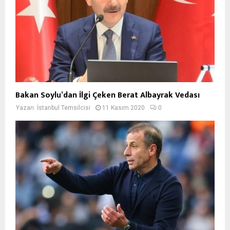
Bakan Soylu’dan İlgi Çeken Berat Albayrak Vedası
Yazan:
İstanbul Temsilcisi
11 Kasım 2020
0