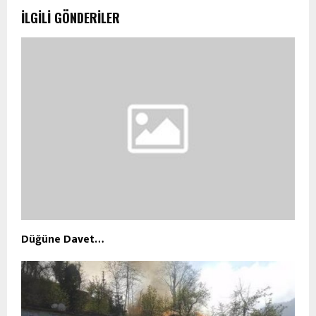
İLGILI GÖNDERILER
Düğüne Davet…