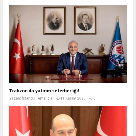
Trabzon’da yatırım seferberliği!
Yazan:
İstanbul Temsilcisi
11 Kasım 2020
0