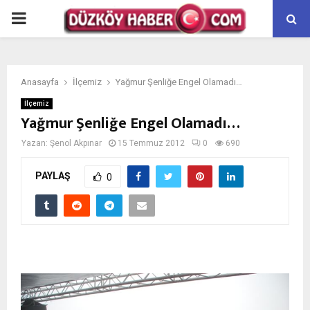
PRIMARY
MENU
Anasayfa
İlçemiz
Yağmur Şenliğe Engel Olamadı…
İlçemiz
Yağmur Şenliğe Engel Olamadı…
Yazan:
Şenol Akpınar
15 Temmuz 2012
0
690
PAYLAŞ
0