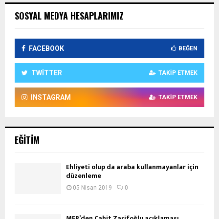
SOSYAL MEDYA HESAPLARIMIZ
FACEBOOK
BEĞEN
TWITTER
TAKIP ETMEK
INSTAGRAM
TAKIP ETMEK
EĞITIM
Ehliyeti olup da araba kullanmayanlar için
düzenleme
05 Nisan 2019
0
MEB’den Cahit Zarifoğlu açıklaması