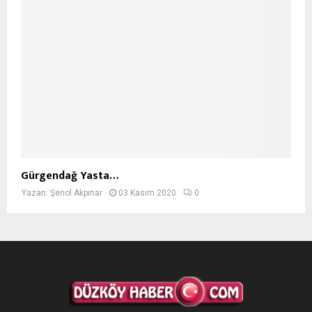
Gürgendağ Yasta…
Yazan:
Şenol Akpınar
03 Kasım 2020
0