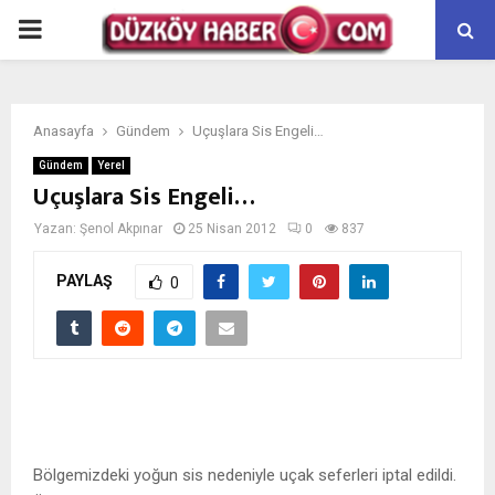
PRIMARY
MENU
Anasayfa
Gündem
Uçuşlara Sis Engeli…
Gündem
Yerel
Uçuşlara Sis Engeli…
Yazan:
Şenol Akpınar
25 Nisan 2012
0
837
PAYLAŞ
0
Bölgemizdeki yoğun sis nedeniyle uçak seferleri iptal edildi.