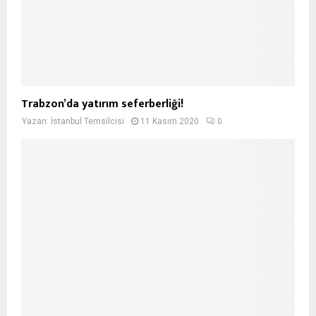
Trabzon’da yatırım seferberliği!
Yazan:
İstanbul Temsilcisi
11 Kasım 2020
0