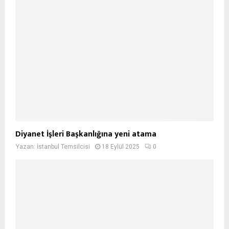
Diyanet İşleri Başkanlığına yeni atama
Yazan:
İstanbul Temsilcisi
18 Eylül 2025
0