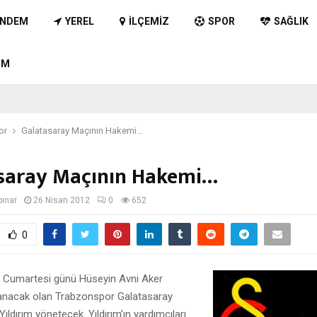
NDEM
YEREL
İLÇEMIZ
SPOR
SAĞLIK
IM
or
Galatasaray Maçının Hakemi…
saray Maçının Hakemi…
pınar
26 Nisan 2012
0
652
0
 Cumartesi günü Hüseyin Avni Aker
anacak olan Trabzonspor Galatasaray
ıldırım yönetecek. Yıldırım’ın yardımcıları