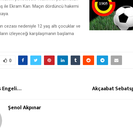
aş ile Ekram Kan. Maçın dördüncü hakemi
kaya.
 cezası nedeniyle 12 yaş altı çocuklar ve
ların izleyeceği karşılaşmanın başlama
0
s Engeli…
Akçaabat Sebatsp
Şenol Akpınar