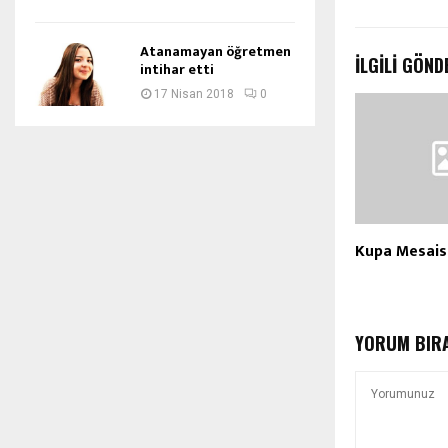
Atanamayan öğretmen
İLGILI GÖND
intihar etti
17 Nisan 2018
0
Kupa Mesaisi
YORUM BIR