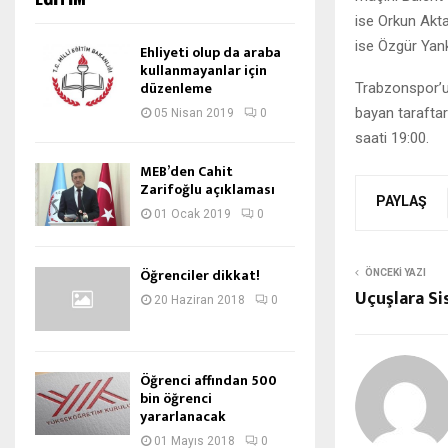
ise Orkun Akt
ise Özgür Yan
Ehliyeti olup da araba
kullanmayanlar için
düzenleme
Trabzonspor’un
bayan taraftar
05 Nisan 2019
0
saati 19:00.
MEB’den Cahit
Zarifoğlu açıklaması
PAYLAŞ
01 Ocak 2019
0
Öğrenciler dikkat!
ÖNCEKI YAZI
Uçuşlara Si
20 Haziran 2018
0
Öğrenci affından 500
bin öğrenci
yararlanacak
01 Mayıs 2018
0