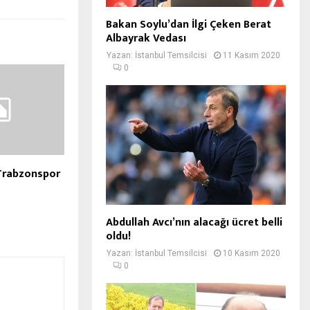
Bakan Soylu’dan İlgi Çeken Berat
Albayrak Vedası
Yazan:
İstanbul Temsilcisi
11 Kasım 2020
0
Trabzonspor
Abdullah Avcı’nın alacağı ücret belli
oldu!
Yazan:
İstanbul Temsilcisi
10 Kasım 2020
0