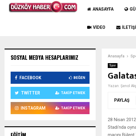
ANASAYFA
GÜ
VIDEO
İLETIŞ
SOSYAL MEDYA HESAPLARIMIZ
Anasayfa
Sp
Spor
Galata
FACEBOOK
BEĞEN
Yazan:
Şenol Ak
TWITTER
TAKIP ETMEK
PAYLAŞ
INSTAGRAM
TAKIP ETMEK
28 Nisan 2012
Stadı’nda oyn
EĞITIM
maçını Bülent Y