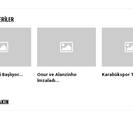
ERILER
 Başlıyor…
Onur ve Alanzinho
Karabükspor 
İmzaladı…
AKIN