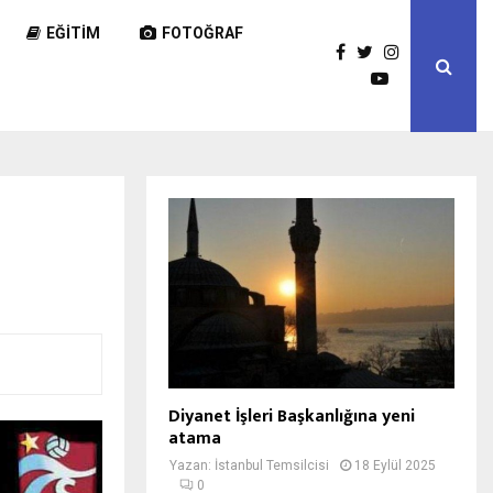
EĞITIM
FOTOĞRAF
Diyanet İşleri Başkanlığına yeni
atama
Yazan:
İstanbul Temsilcisi
18 Eylül 2025
0