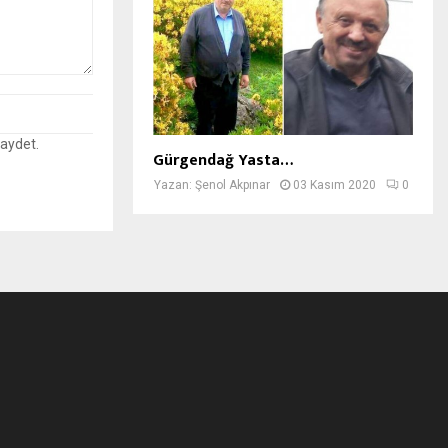
kaydet.
Gürgendağ Yasta…
Yazan:
Şenol Akpınar
03 Kasım 2020
0