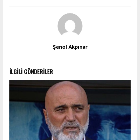
Şenol Akpınar
İLGILI GÖNDERILER