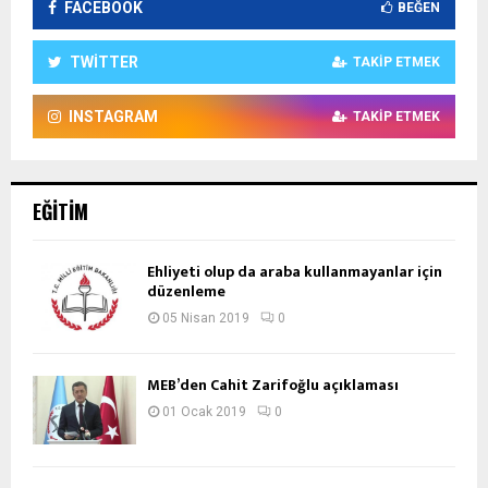
FACEBOOK
BEĞEN
TWITTER
TAKIP ETMEK
INSTAGRAM
TAKIP ETMEK
EĞITIM
Ehliyeti olup da araba kullanmayanlar için
düzenleme
05 Nisan 2019
0
MEB’den Cahit Zarifoğlu açıklaması
01 Ocak 2019
0