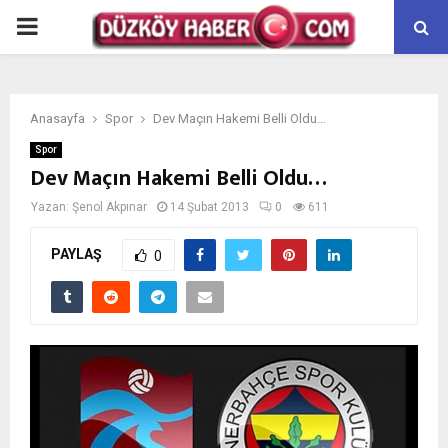
PRIMARY
MENU
Anasayfa
Spor
Dev Maçın Hakemi Belli Oldu…
Spor
Dev Maçın Hakemi Belli Oldu…
Yazan:
Şenol Akpınar
14 Şubat 2013
0
611
PAYLAŞ
0