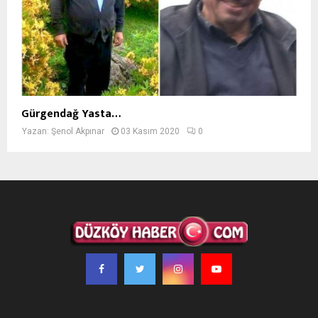
Gürgendağ Yasta…
Yazan:
Şenol Akpınar
03 Kasım 2020
0