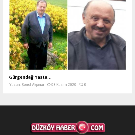
Gürgendağ Yasta…
Yazan:
Şenol Akpınar
03 Kasım 2020
0