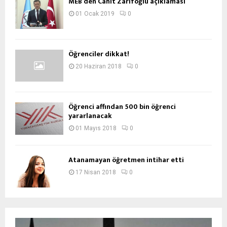
MEB’den Cahit Zarifoğlu açıklaması
01 Ocak 2019
0
Öğrenciler dikkat!
20 Haziran 2018
0
Öğrenci affından 500 bin öğrenci
yararlanacak
01 Mayıs 2018
0
Atanamayan öğretmen intihar etti
17 Nisan 2018
0