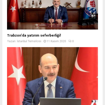
Trabzon’da yatırım seferberliği!
Yazan:
İstanbul Temsilcisi
11 Kasım 2020
0