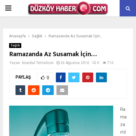
PRIMARY
MENU
Anasayfa
Sağlık
Ramazanda Az Susamak İçin…
Sağlık
Ramazanda Az Susamak İçin…
Yazan:
İstanbul Temsilcisi
26 Ağustos 2010
0
710
PAYLAŞ
0
Ra
ma
za
n’d