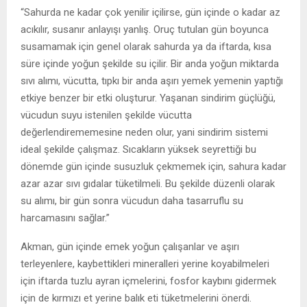
“Sahurda ne kadar çok yenilir içilirse, gün içinde o kadar az
acıkılır, susanır anlayışı yanlış. Oruç tutulan gün boyunca
susamamak için genel olarak sahurda ya da iftarda, kısa
süre içinde yoğun şekilde su içilir. Bir anda yoğun miktarda
sıvı alımı, vücutta, tıpkı bir anda aşırı yemek yemenin yaptığı
etkiye benzer bir etki oluşturur. Yaşanan sindirim güçlüğü,
vücudun suyu istenilen şekilde vücutta
değerlendirememesine neden olur, yani sindirim sistemi
ideal şekilde çalışmaz. Sıcakların yüksek seyrettiği bu
dönemde gün içinde susuzluk çekmemek için, sahura kadar
azar azar sıvı gıdalar tüketilmeli. Bu şekilde düzenli olarak
su alımı, bir gün sonra vücudun daha tasarruflu su
harcamasını sağlar.”
Akman, gün içinde emek yoğun çalışanlar ve aşırı
terleyenlere, kaybettikleri mineralleri yerine koyabilmeleri
için iftarda tuzlu ayran içmelerini, fosfor kaybını gidermek
için de kırmızı et yerine balık eti tüketmelerini önerdi.