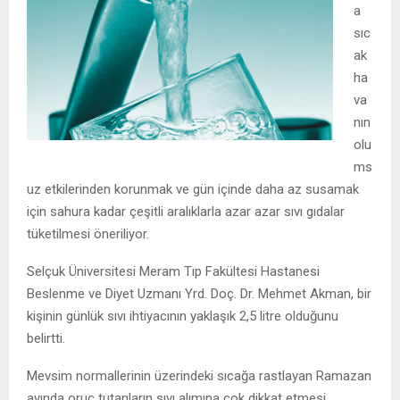
a
sıc
ak
ha
va
nın
olu
ms
uz etkilerinden korunmak ve gün içinde daha az susamak
için sahura kadar çeşitli aralıklarla azar azar sıvı gıdalar
tüketilmesi öneriliyor.
Selçuk Üniversitesi Meram Tıp Fakültesi Hastanesi
Beslenme ve Diyet Uzmanı Yrd. Doç. Dr. Mehmet Akman, bir
kişinin günlük sıvı ihtiyacının yaklaşık 2,5 litre olduğunu
belirtti.
Mevsim normallerinin üzerindeki sıcağa rastlayan Ramazan
ayında oruç tutanların sıvı alımına çok dikkat etmesi