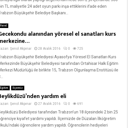
bin TL maliyetle 24 adet oyun parkı inşa ettiklerini ifade eden
Trabzon Büyükşehir Belediye Başkanı...
Yerel
Gecekondu alanından yöresel el sanatları kurs
merkezine…
Yazan:
Şenol Akpınar
28 Aralık 2016
0
725
Trabzon Büyükşehir Belediyesi Ayasofya Yöresel El Sanatları Kurs
Merkezinde Büyükşehir Belediyesi tarafından Ortahisar Halk Eğitim
Merkezi Müdürlüğü ile birlikte 15, Trabzon Olgunlaşma Enstitüsü ile
...
Eğitim
İlçemiz
Beylikdüzü’nden yardım eli
Yazan:
Şenol Akpınar
27 Aralık 2016
0
691
Beylikdüzü Belediyesi tarafından Trabzon’un 18 ilçesindeki 2 bin 25
öğrenciye kıyafet yardımı yapıldı. İlçemizde de Düzalan İlköğretim
Okulu’ndaki öğrencilere yardım yapıldı. Öğrencilerin hediyeleri