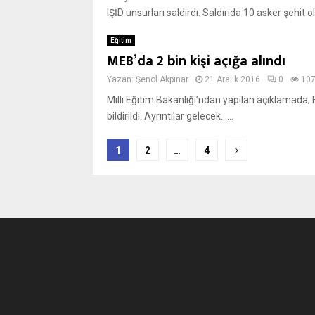
IŞİD unsurları saldırdı. Saldırıda 10 asker şehit old
Eğitim
MEB’da 2 bin kişi açığa alındı
Yazan:
Şenol Akpınar
21 Aralık 2016
0
10
Milli Eğitim Bakanlığı’ndan yapılan açıklamada
bildirildi. Ayrıntılar gelecek…...
Yazı
1
2
…
4
sayfalaması