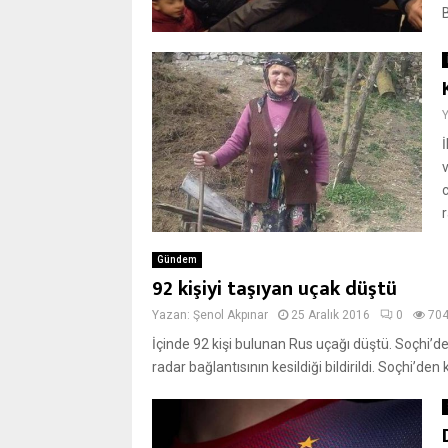
r
Gündem
92 kişiyi taşıyan uçak düştü
Yazan:
Şenol Akpınar
25 Aralık 2016
0
70
İçinde 92 kişi bulunan Rus uçağı düştü. Soçhi’d
radar bağlantısının kesildiği bildirildi. Soçhi’den 