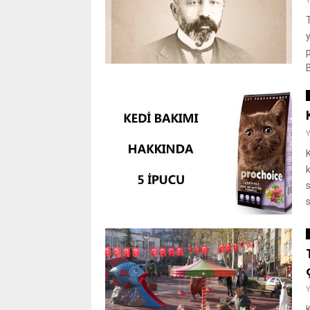
T
B
s
K