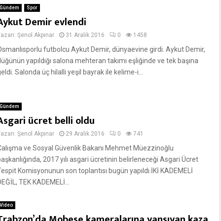
Gündem
Spor
Aykut Demir evlendi
Yazan:
Şenol Akpınar
31 Aralık 2016
0
1458
Osmanlısporlu futbolcu Aykut Demir, dünyaevine girdi. Aykut Demir,
düğünün yapıldığı salona mehteran takımı eşliğinde ve tek başına
eldi. Salonda üç hilalli yeşil bayrak ile kelime-i...
Gündem
Asgari ücret belli oldu
Yazan:
Şenol Akpınar
29 Aralık 2016
0
741
Çalışma ve Sosyal Güvenlik Bakanı Mehmet Müezzinoğlu
aşkanlığında, 2017 yılı asgari ücretinin belirleneceği Asgari Ücret
Tespit Komisyonunun son toplantısı bugün yapıldı.İKİ KADEMELİ
DEĞİL, TEK KADEMELİ...
Video
Trabzon’da Mobese kameralarına yansıyan kaza