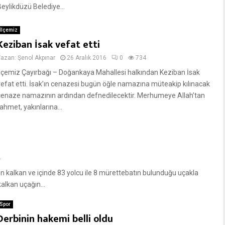
Beylikdüzü Belediye...
İlçemiz
Keziban İsak vefat etti
Yazan:
Şenol Akpınar
26 Aralık 2016
0
734
İlçemiz Çayırbağı – Doğankaya Mahallesi halkından Keziban İsak
vefat etti. İsak’ın cenazesi bugün öğle namazına müteakip kılınacak
cenaze namazının ardından defnedilecektir. Merhumeye Allah’tan
ahmet, yakınlarına...
4
en kalkan ve içinde 83 yolcu ile 8 mürettebatın bulunduğu uçakla
kalkan uçağın...
Spor
Derbinin hakemi belli oldu