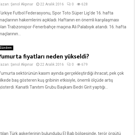
Yazan:
Şenol Akpınar
22 Aralık 2016
0
628
Türkiye Futbol Federasyonu, Spor Toto Süper Lig’de 16. hafta
maçlarının hakemlerini açıkladı. Haftanın en önemli karşılaşması
olan Trabzonspor-Fenerbahçe maçına Ali Palabıyık atandı. 16. hafta
açlarının...
Gündem
Yumurta fiyatları neden yükseldi?
Yazan:
Şenol Akpınar
22 Aralık 2016
0
679
Yumurta sektörünün kasım ayında gerçekleştirdiği ihracat, pek çok
ülkede baş gösteren kuş gribinin etkisiyle, önemli ölçüde artış
österdi. Kanatlı Tanıtım Grubu Başkanı Bedri Girit yaptığı...
9
atılan Türk askerlerinin bulunduğu El Bab bölgesinde, terör örgütü