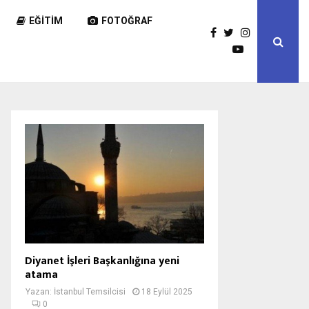
EĞITIM
FOTOĞRAF
Diyanet İşleri Başkanlığına yeni
atama
Yazan:
İstanbul Temsilcisi
18 Eylül 2025
0