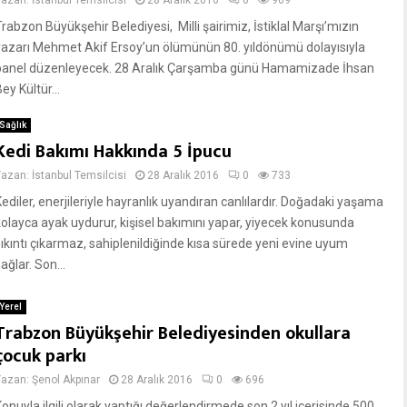
Yazan:
İstanbul Temsilcisi
28 Aralık 2016
0
969
rabzon Büyükşehir Belediyesi, Milli şairimiz, İstiklal Marşı’mızın
yazarı Mehmet Akif Ersoy’un ölümünün 80. yıldönümü dolayısıyla
panel düzenleyecek. 28 Aralık Çarşamba günü Hamamizade İhsan
ey Kültür...
Sağlık
Kedi Bakımı Hakkında 5 İpucu
Yazan:
İstanbul Temsilcisi
28 Aralık 2016
0
733
Kediler, enerjileriyle hayranlık uyandıran canlılardır. Doğadaki yaşama
kolayca ayak uydurur, kişisel bakımını yapar, yiyecek konusunda
sıkıntı çıkarmaz, sahiplenildiğinde kısa sürede yeni evine uyum
ağlar. Son...
Yerel
Trabzon Büyükşehir Belediyesinden okullara
çocuk parkı
Yazan:
Şenol Akpınar
28 Aralık 2016
0
696
onuyla ilgili olarak yaptığı değerlendirmede son 2 yıl içerisinde 500