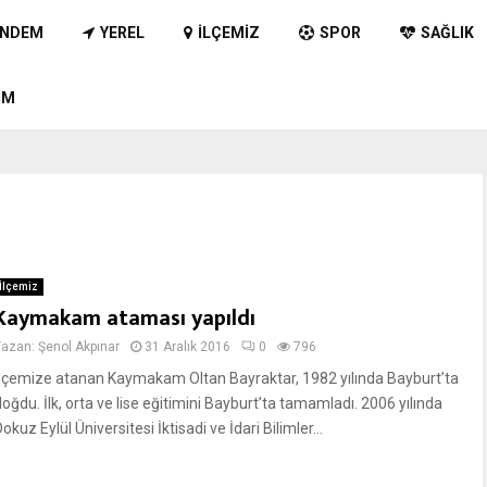
NDEM
YEREL
İLÇEMIZ
SPOR
SAĞLIK
IM
İlçemiz
Kaymakam ataması yapıldı
Yazan:
Şenol Akpınar
31 Aralık 2016
0
796
İlçemize atanan Kaymakam Oltan Bayraktar, 1982 yılında Bayburt’ta
oğdu. İlk, orta ve lise eğitimini Bayburt’ta tamamladı. 2006 yılında
okuz Eylül Üniversitesi İktisadi ve İdari Bilimler...