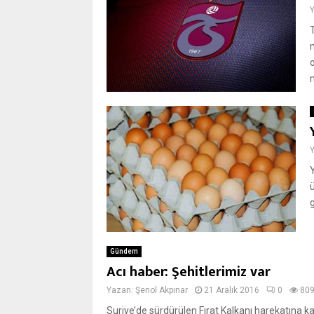
m
g
Gündem
Acı haber: Şehitlerimiz var
Yazan:
Şenol Akpınar
21 Aralık 2016
0
80
Suriye’de sürdürülen Fırat Kalkanı harekatına k