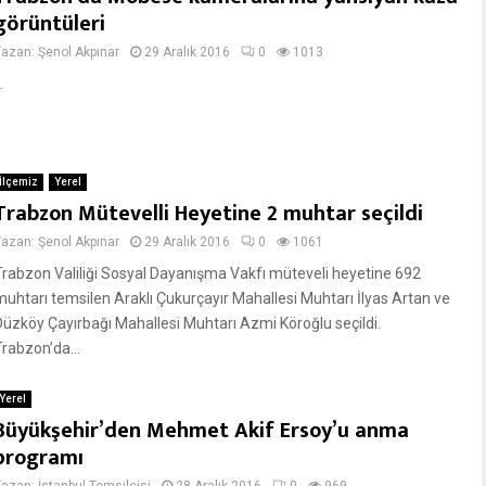
görüntüleri
Yazan:
Şenol Akpınar
29 Aralık 2016
0
1013
.
İlçemiz
Yerel
Trabzon Mütevelli Heyetine 2 muhtar seçildi
Yazan:
Şenol Akpınar
29 Aralık 2016
0
1061
Trabzon Valiliği Sosyal Dayanışma Vakfı müteveli heyetine 692
muhtarı temsilen Araklı Çukurçayır Mahallesi Muhtarı İlyas Artan ve
Düzköy Çayırbağı Mahallesi Muhtarı Azmi Köroğlu seçildi.
Trabzon’da...
Yerel
Büyükşehir’den Mehmet Akif Ersoy’u anma
programı