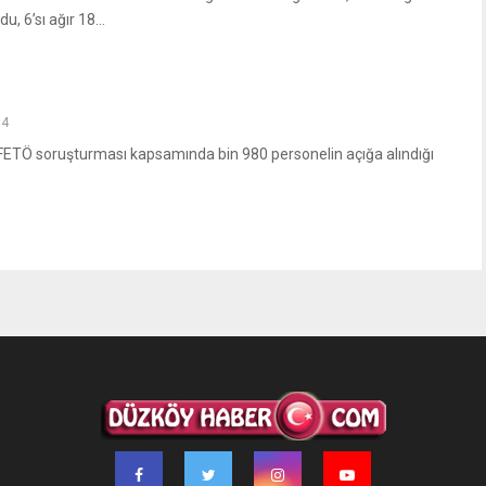
u, 6’sı ağır 18...
74
; FETÖ soruşturması kapsamında bin 980 personelin açığa alındığı