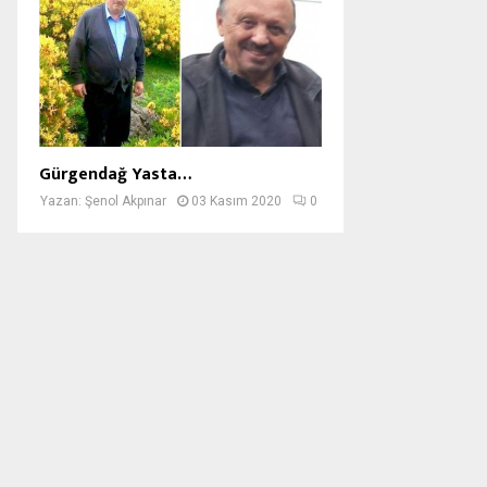
Gürgendağ Yasta…
Yazan:
Şenol Akpınar
03 Kasım 2020
0