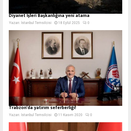
Diyanet İşleri Başkanlığına yeni atama
Yazan:
İstanbul Temsilcisi
18 Eylül 2025
0
Trabzon’da yatırım seferberliği!
Yazan:
İstanbul Temsilcisi
11 Kasım 2020
0