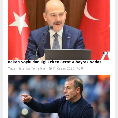
Bakan Soylu’dan İlgi Çeken Berat Albayrak Vedası
Yazan:
İstanbul Temsilcisi
11 Kasım 2020
0