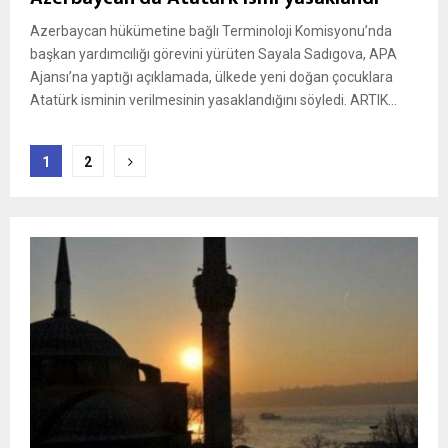
Azerbaycan hükümetine bağlı Terminoloji Komisyonu’nda
başkan yardımcılığı görevini yürüten Sayala Sadıgova, APA
Ajansı’na yaptığı açıklamada, ülkede yeni doğan çocuklara
Atatürk isminin verilmesinin yasaklandığını söyledi. ARTIK...
Yazı
1
2
sayfalaması