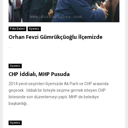
Foto Galeri
İlçemiz
Orhan Fevzi Gümrükçüoğlu İlçemizde
...
İlçemiz
CHP İddialı, MHP Pusuda
2014 yerel seçimleri İlçemizde Ak Parti ve CHP arasında
geçecek. İddialı bir listeyle seçime girmek isteyen CHP
listesinde son düzenlemeyi yaptı. MHP de belediye
başkanlığı...
İlçemiz