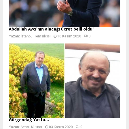
Abdullah Avcı’nın alacağı ücret belli oldu!
Yazan:
İstanbul Temsilcisi
10 Kasım 2020
0
Gürgendağ Yasta…
Yazan:
Şenol Akpınar
03 Kasım 2020
0