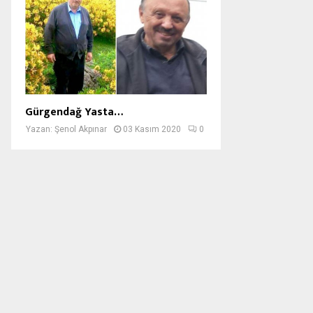
Gürgendağ Yasta…
Yazan:
Şenol Akpınar
03 Kasım 2020
0