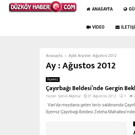
ANASAYFA
GÜ
VIDEO
İLETIŞ
Anasayfa
Aylık Arşivler: Ağustos 2012
Ay : Ağustos 2012
İlçemiz
Çayırbağı Beldesi’nde Gergin Bekle
Yazan:
Şenol Akpınar
31 Ağustos 2012
1
Van’da meydana gelen terör saldırısında Çayırba
İlçemiz Çayırbağı Beldesi Zeleha Mahallesi’nden 