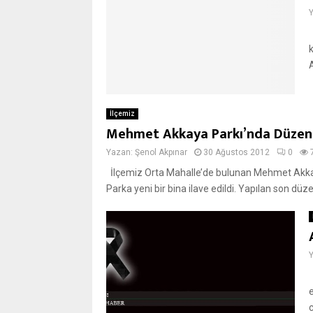
İlçemiz
Mehmet Akkaya Parkı’nda Düze
Yazan:
Şenol Akpınar
30 Ağustos 2012
0
İlçemiz Orta Mahalle’de bulunan Mehmet Akkay
Parka yeni bir bina ilave edildi. Yapılan son düz