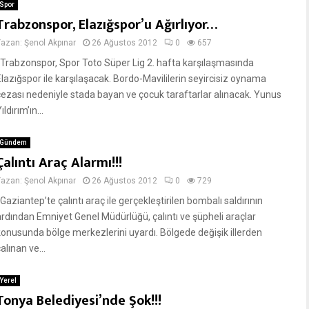
Spor
Trabzonspor, Elazığspor’u Ağırlıyor…
Yazan:
Şenol Akpınar
26 Ağustos 2012
0
657
Trabzonspor, Spor Toto Süper Lig 2. hafta karşılaşmasında
Elazığspor ile karşılaşacak. Bordo-Mavililerin seyircisiz oynama
cezası nedeniyle stada bayan ve çocuk taraftarlar alınacak. Yunus
ıldırım’ın...
Gündem
Çalıntı Araç Alarmı!!!
Yazan:
Şenol Akpınar
26 Ağustos 2012
0
729
aziantep’te çalıntı araç ile gerçekleştirilen bombalı saldırının
ardından Emniyet Genel Müdürlüğü, çalıntı ve şüpheli araçlar
konusunda bölge merkezlerini uyardı. Bölgede değişik illerden
alınan ve...
Yerel
Tonya Belediyesi’nde Şok!!!