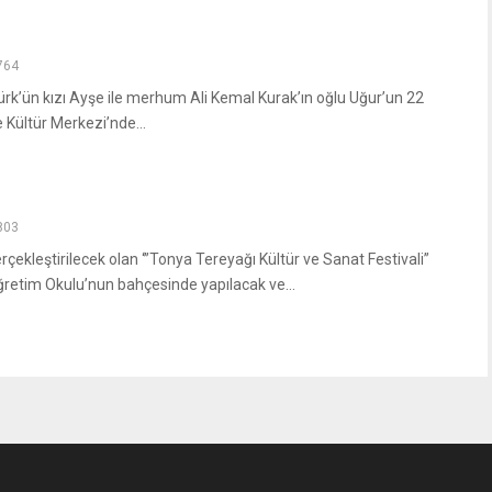
764
k’ün kızı Ayşe ile merhum Ali Kemal Kurak’ın oğlu Uğur’un 22
ültür Merkezi’nde...
803
çekleştirilecek olan ‘”Tonya Tereyağı Kültür ve Sanat Festivali”
ğretim Okulu’nun bahçesinde yapılacak ve...