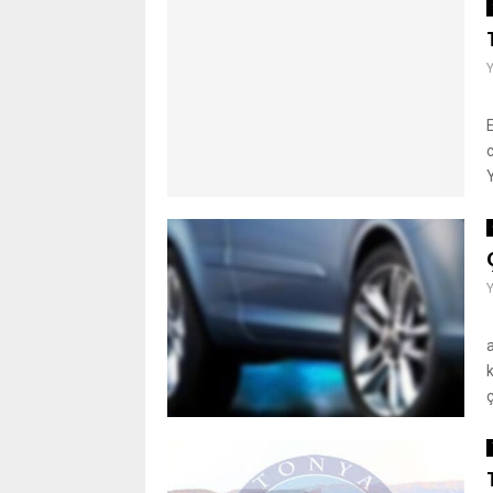
Y
G
ç