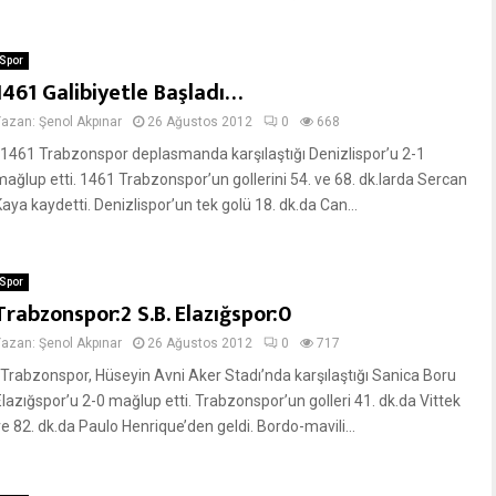
Spor
1461 Galibiyetle Başladı…
Yazan:
Şenol Akpınar
26 Ağustos 2012
0
668
1461 Trabzonspor deplasmanda karşılaştığı Denizlispor’u 2-1
mağlup etti. 1461 Trabzonspor’un gollerini 54. ve 68. dk.larda Sercan
aya kaydetti. Denizlispor’un tek golü 18. dk.da Can...
Spor
Trabzonspor:2 S.B. Elazığspor:0
Yazan:
Şenol Akpınar
26 Ağustos 2012
0
717
Trabzonspor, Hüseyin Avni Aker Stadı’nda karşılaştığı Sanica Boru
Elazığspor’u 2-0 mağlup etti. Trabzonspor’un golleri 41. dk.da Vittek
ve 82. dk.da Paulo Henrique’den geldi. Bordo-mavili...