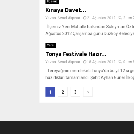
İlçemiz
Kınaya Davet…
Yazan:
Şenol Akpınar
21 Ağustos 2012
2
İlçemiz Yeni Mahalle halkından Süleyman Öztür
Ağustos 2012 Çarşamba günü Düzköy Belediye K
Yerel
Tonya Festivale Hazır…
Yazan:
Şenol Akpınar
18 Ağustos 2012
0
Tereyağının memleketi Tonya’da bu yıl 12.si ger
hazırlıkları tamamlandı. Şehit Ayhan Güner İlkö
Yazı
1
2
3
sayfalaması