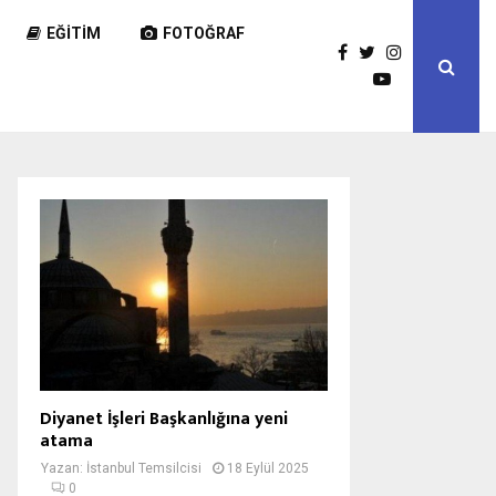
EĞITIM
FOTOĞRAF
Diyanet İşleri Başkanlığına yeni
atama
Yazan:
İstanbul Temsilcisi
18 Eylül 2025
0