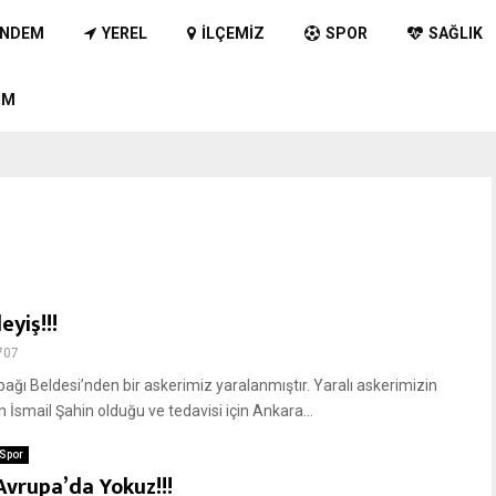
NDEM
YEREL
İLÇEMIZ
SPOR
SAĞLIK
IM
yiş!!!
707
ğı Beldesi’nden bir askerimiz yaralanmıştır. Yaralı askerimizin
İsmail Şahin olduğu ve tedavisi için Ankara...
Spor
Avrupa’da Yokuz!!!