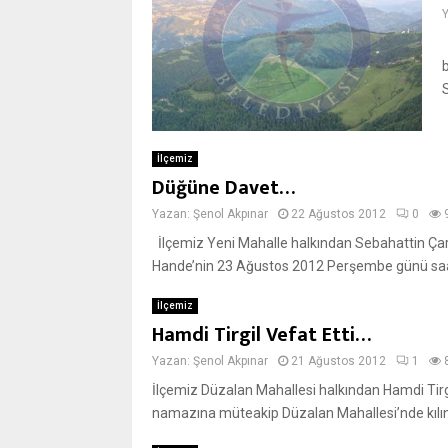
İlçemiz
Düğüne Davet…
Yazan:
Şenol Akpınar
22 Ağustos 2012
0
İlçemiz Yeni Mahalle halkından Sebahattin Çarka
Hande’nin 23 Ağustos 2012 Perşembe günü saat 
İlçemiz
Hamdi Tirgil Vefat Etti…
Yazan:
Şenol Akpınar
21 Ağustos 2012
1
İlçemiz Düzalan Mahallesi halkından Hamdi Ti
namazına müteakip Düzalan Mahallesi’nde kılına