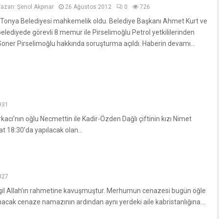
Yazan:
Şenol Akpınar
26 Ağustos 2012
0
726
Tonya Belediyesi mahkemelik oldu. Belediye Başkanı Ahmet Kurt ve
belediyede görevli 8 memur ile Pirselimoğlu Petrol yetkililerinden
Soner Pirselimoğlu hakkında soruşturma açıldı. Haberin devamı...
931
cı’nın oğlu Necmettin ile Kadir-Özden Dağlı çiftinin kızı Nimet
18:30’da yapılacak olan...
827
rgil Allah’ın rahmetine kavuşmuştur. Merhumun cenazesi bugün öğle
cak cenaze namazının ardından aynı yerdeki aile kabristanlığına...