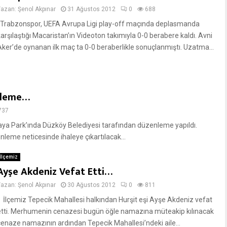
Yazan:
Şenol Akpınar
31 Ağustos 2012
0
688
Trabzonspor, UEFA Avrupa Ligi play-off maçında deplasmanda
karşılaştığı Macaristan’ın Videoton takımıyla 0-0 berabere kaldı. Avni
Aker’de oynanan ilk maç ta 0-0 beraberlikle sonuçlanmıştı. Uzatma...
nleme…
737
a Park’ında Düzköy Belediyesi tarafından düzenleme yapıldı.
enleme neticesinde ihaleye çıkartılacak...
İlçemiz
Ayşe Akdeniz Vefat Etti…
Yazan:
Şenol Akpınar
30 Ağustos 2012
0
811
İlçemiz Tepecik Mahallesi halkından Hurşit eşi Ayşe Akdeniz vefat
etti. Merhumenin cenazesi bugün öğle namazına müteakip kılınacak
cenaze namazının ardından Tepecik Mahallesi’ndeki aile...