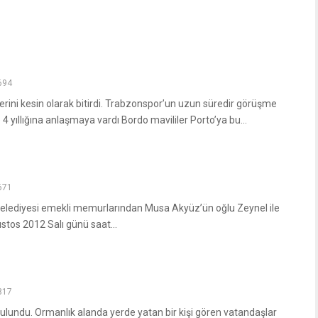
694
ini kesin olarak bitirdi. Trabzonspor’un uzun süredir görüşme
4 yıllığına anlaşmaya vardı Bordo mavililer Porto’ya bu...
671
elediyesi emekli memurlarından Musa Akyüz’ün oğlu Zeynel ile
stos 2012 Salı günü saat...
817
k bulundu. Ormanlık alanda yerde yatan bir kişi gören vatandaşlar