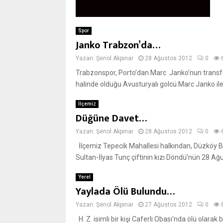
Spor
Janko Trabzon’da…
Yazan:
Şenol Akpınar
28 Ağustos 2012
0
Trabzonspor, Porto’dan Marc Janko’nun transfer
halinde olduğu Avusturyalı golcü Marc Janko ile 
İlçemiz
Düğüne Davet…
Yazan:
Şenol Akpınar
28 Ağustos 2012
0
İlçemiz Tepecik Mahallesi halkından, Düzköy B
Sultan-İlyas Tunç çiftinin kızı Döndü’nün 28 Ağu
Yerel
Yaylada Ölü Bulundu…
Yazan:
Şenol Akpınar
27 Ağustos 2012
0
H. Z. isimli bir kişi Caferli Obası’nda ölü olara