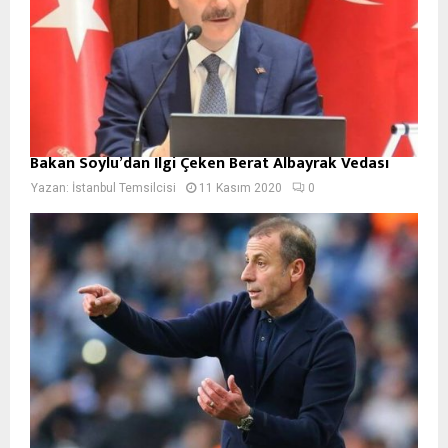
Bakan Soylu’dan İlgi Çeken Berat Albayrak Vedası
Yazan:
İstanbul Temsilcisi
11 Kasım 2020
0