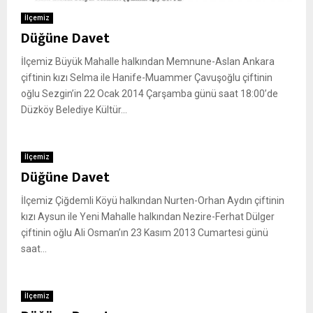
İlçemiz
Düğüne Davet
İlçemiz Büyük Mahalle halkından Memnune-Aslan Ankara
çiftinin kızı Selma ile Hanife-Muammer Çavuşoğlu çiftinin
oğlu Sezgin’in 22 Ocak 2014 Çarşamba günü saat 18:00’de
Düzköy Belediye Kültür...
İlçemiz
Düğüne Davet
İlçemiz Çiğdemli Köyü halkından Nurten-Orhan Aydın çiftinin
kızı Aysun ile Yeni Mahalle halkından Nezire-Ferhat Dülger
çiftinin oğlu Ali Osman’ın 23 Kasım 2013 Cumartesi günü
saat...
İlçemiz