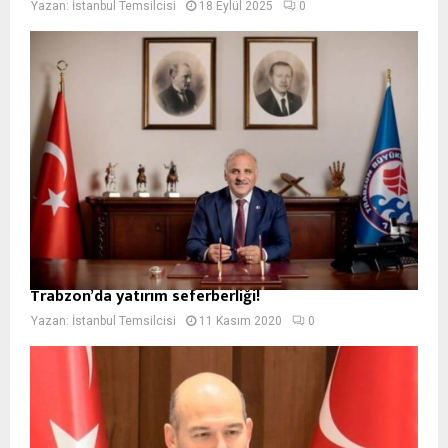
Yazan:
İstanbul Temsilcisi
18 Eylül 2025
0
Trabzon’da yatırım seferberliği!
Yazan:
İstanbul Temsilcisi
11 Kasım 2020
0