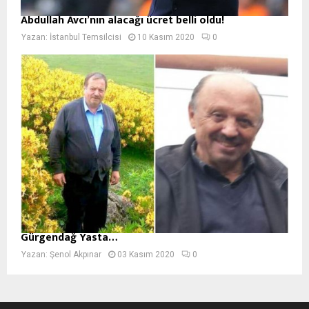
Abdullah Avcı’nın alacağı ücret belli oldu!
Yazan:
İstanbul Temsilcisi
10 Kasım 2020
0
Gürgendağ Yasta…
Yazan:
Şenol Akpınar
03 Kasım 2020
0