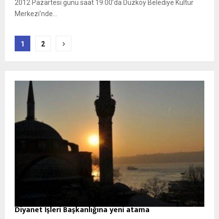
2012 Pazartesi günü saat 19:00’da Düzköy Belediye Kültür
Merkezi’nde...
Yazı
1
2
sayfalaması
Diyanet İşleri Başkanlığına yeni atama