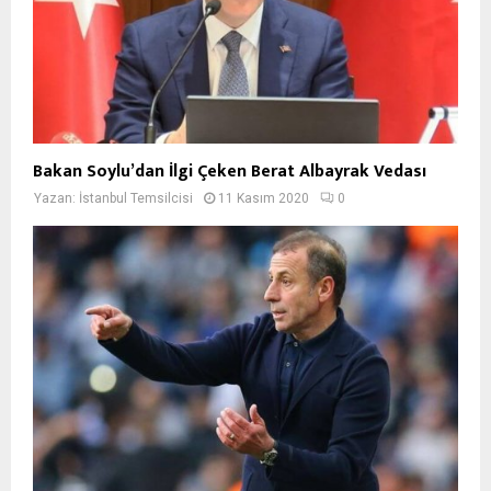
Bakan Soylu’dan İlgi Çeken Berat Albayrak Vedası
Yazan:
İstanbul Temsilcisi
11 Kasım 2020
0