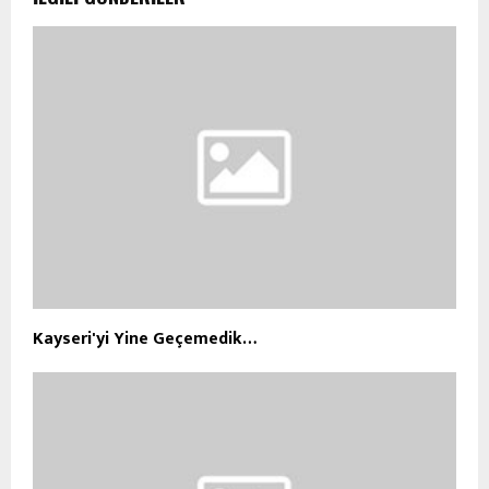
Kayseri'yi Yine Geçemedik…