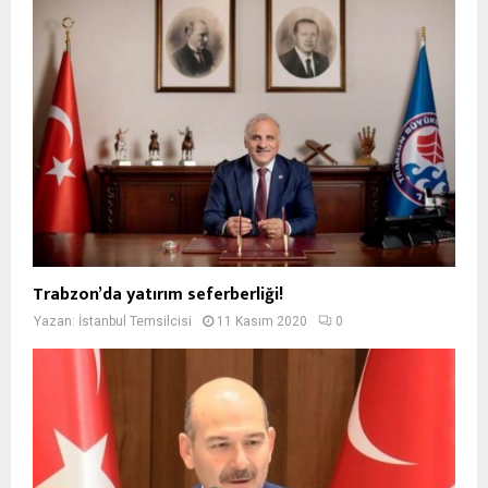
Trabzon’da yatırım seferberliği!
Yazan:
İstanbul Temsilcisi
11 Kasım 2020
0