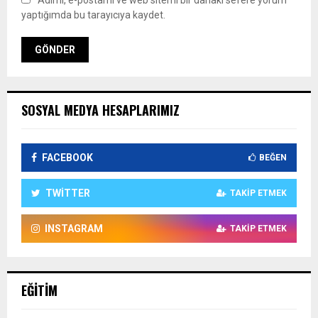
Adımı, e-postamı ve web sitemi bir dahaki sefere yorum
yaptığımda bu tarayıcıya kaydet.
SOSYAL MEDYA HESAPLARIMIZ
FACEBOOK
BEĞEN
TWITTER
TAKIP ETMEK
INSTAGRAM
TAKIP ETMEK
EĞITIM