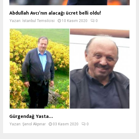
Abdullah Avcı’nın alacağı ücret belli oldu!
Yazan:
İstanbul Temsilcisi
10 Kasım 2020
0
Gürgendağ Yasta…
Yazan:
Şenol Akpınar
03 Kasım 2020
0