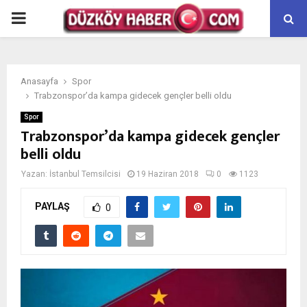
PRIMARY
MENU
Anasayfa
Spor
Trabzonspor’da kampa gidecek gençler belli oldu
Spor
Trabzonspor’da kampa gidecek gençler
belli oldu
Yazan:
İstanbul Temsilcisi
19 Haziran 2018
0
1123
PAYLAŞ
0