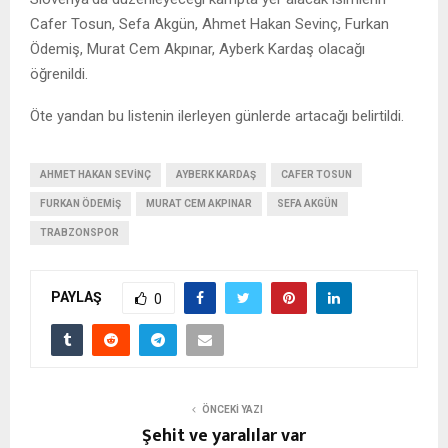
Cafer Tosun, Sefa Akgün, Ahmet Hakan Sevinç, Furkan
Ödemiş, Murat Cem Akpınar, Ayberk Kardaş olacağı
öğrenildi.
Öte yandan bu listenin ilerleyen günlerde artacağı belirtildi.
AHMET HAKAN SEVINÇ
AYBERK KARDAŞ
CAFER TOSUN
FURKAN ÖDEMIŞ
MURAT CEM AKPINAR
SEFA AKGÜN
TRABZONSPOR
PAYLAŞ
0
ÖNCEKI YAZI
Şehit ve yaralılar var