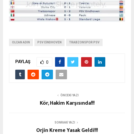
OLCAN ADIN
PSV EINDHOVEN
TRABZONSPOR PSV
PAYLAŞ
0
ÖNCEKI YAZI
Kör, Hakim Karşısında!!!
SONRAKI YAZI
Orjin Kreme Yasak Geldi!!!