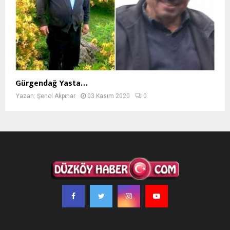
Gürgendağ Yasta…
Yazan:
Şenol Akpınar
03 Kasım 2020
0