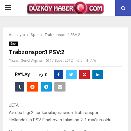
PRIMARY
MENU
Anasayfa
Spor
Trabzonspor:1 PSV:2
Spor
Trabzonspor:1 PSV:2
Yazan:
Şenol Akpınar
17 Şubat 2012
0
776
PAYLAŞ
0
UEFA
Avrupa Ligi 2. tur karşılaşmasında Trabzonspor
Hollanda’nın PSV Eindhoven takımına 2-1 mağlup oldu.