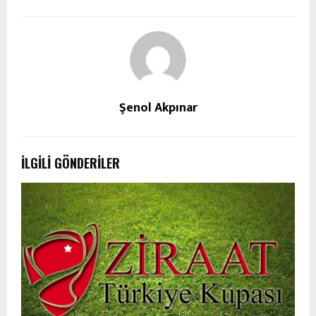
Şenol Akpınar
İLGILI GÖNDERILER