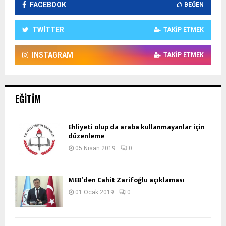
FACEBOOK
BEĞEN
TWITTER
TAKIP ETMEK
INSTAGRAM
TAKIP ETMEK
EĞITIM
Ehliyeti olup da araba kullanmayanlar için
düzenleme
05 Nisan 2019
0
MEB’den Cahit Zarifoğlu açıklaması
01 Ocak 2019
0