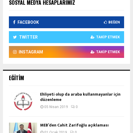
SOSYAL MEDYA HESAPLARIMIZ
FACEBOOK
BEĞEN
TWITTER
TAKIP ETMEK
INSTAGRAM
TAKIP ETMEK
EĞITIM
Ehliyeti olup da araba kullanmayanlar için
düzenleme
05 Nisan 2019
0
MEB’den Cahit Zarifoğlu açıklaması
01 Ocak 2019
0