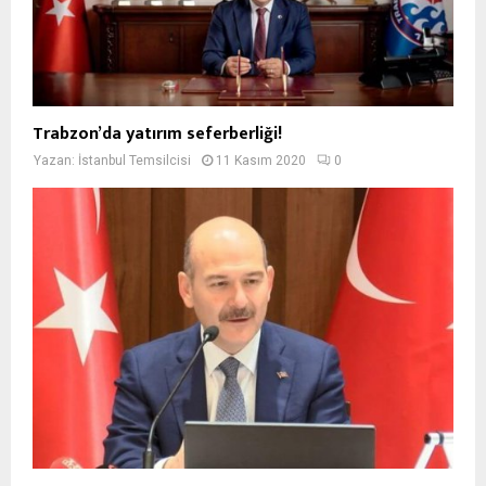
Trabzon’da yatırım seferberliği!
Yazan:
İstanbul Temsilcisi
11 Kasım 2020
0