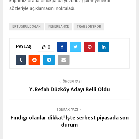
kupamız orada oldukça da yüzünüz gülmeyecektir”
sözleriyle açıklamasını noktaladı.
ERTUĞRUL DOĞAN
FENERBAHÇE
TRABZONSPOR
PAYLAŞ
0
ÖNCEKI YAZI
Y. Refah Düzköy Adayı Belli Oldu
SONRAKI YAZI
Fındığı olanlar dikkat! İşte serbest piyasada son
durum