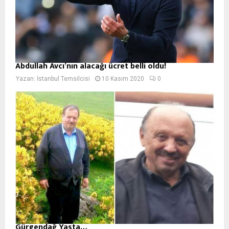
Abdullah Avcı’nın alacağı ücret belli oldu!
Yazan:
İstanbul Temsilcisi
10 Kasım 2020
0
Gürgendağ Yasta…