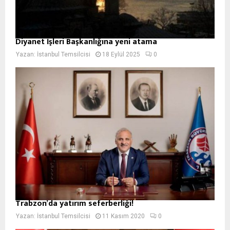
Diyanet İşleri Başkanlığına yeni atama
Yazan:
İstanbul Temsilcisi
18 Eylül 2025
0
Trabzon’da yatırım seferberliği!
Yazan:
İstanbul Temsilcisi
11 Kasım 2020
0