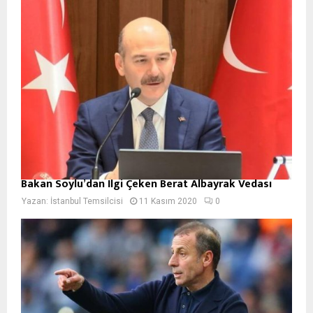
Bakan Soylu’dan İlgi Çeken Berat Albayrak Vedası
Yazan:
İstanbul Temsilcisi
11 Kasım 2020
0