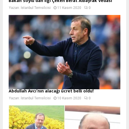
Bakan Soylu’dan İlgi Çeken Berat Albayrak Vedası
Yazan:
İstanbul Temsilcisi
11 Kasım 2020
0
Abdullah Avcı’nın alacağı ücret belli oldu!
Yazan:
İstanbul Temsilcisi
10 Kasım 2020
0