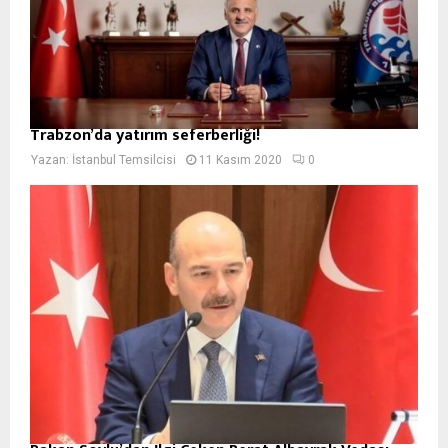
Trabzon’da yatırım seferberliği!
Yazan:
İstanbul Temsilcisi
11 Kasım 2020
0