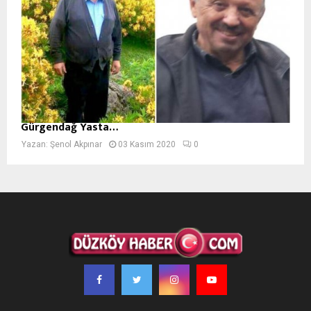
Gürgendağ Yasta…
Yazan:
Şenol Akpınar
03 Kasım 2020
0