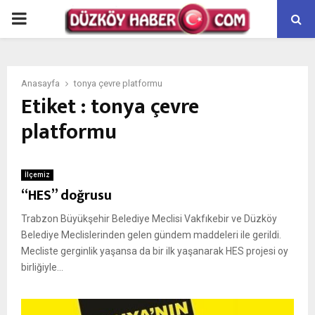
PRIMARY
MENU
Anasayfa
tonya çevre platformu
Etiket : tonya çevre
platformu
İlçemiz
“HES” doğrusu
Trabzon Büyükşehir Belediye Meclisi Vakfıkebir ve Düzköy
Belediye Meclislerinden gelen gündem maddeleri ile gerildi.
Mecliste gerginlik yaşansa da bir ilk yaşanarak HES projesi oy
birliğiyle...