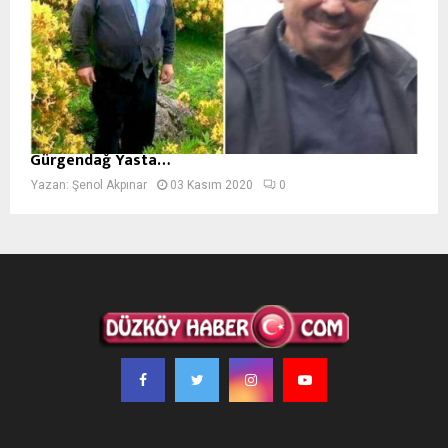
Gürgendağ Yasta…
Yazan:
Şenol Akpınar
03 Kasım 2020
0