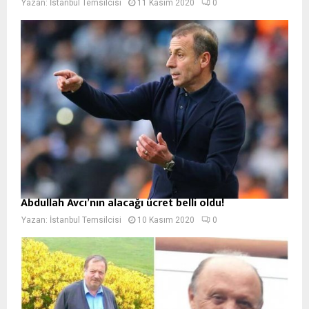
Yazan:
İstanbul Temsilcisi
11 Kasım 2020
0
Abdullah Avcı’nın alacağı ücret belli oldu!
Yazan:
İstanbul Temsilcisi
10 Kasım 2020
0