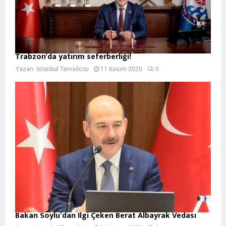
Trabzon’da yatırım seferberliği!
Yazan:
İstanbul Temsilcisi
11 Kasım 2020
0
Bakan Soylu’dan İlgi Çeken Berat Albayrak Vedası