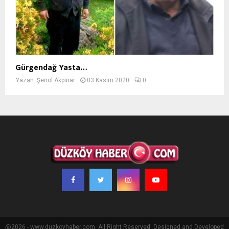
Gürgendağ Yasta…
Yazan:
Şenol Akpınar
03 Kasım 2020
0
@2026 - www.duzkoyhaber.com. All Right Reserved. Designed and Developed