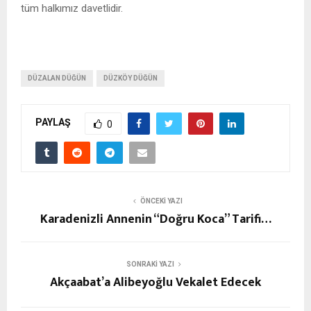
tüm halkımız davetlidir.
DÜZALAN DÜĞÜN
DÜZKÖY DÜĞÜN
PAYLAŞ
0
ÖNCEKI YAZI
Karadenizli Annenin “Doğru Koca” Tarifi…
SONRAKI YAZI
Akçaabat’a Alibeyoğlu Vekalet Edecek