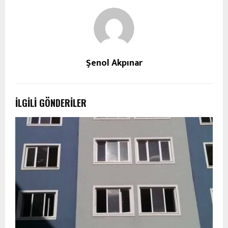
Şenol Akpınar
İLGILI GÖNDERILER