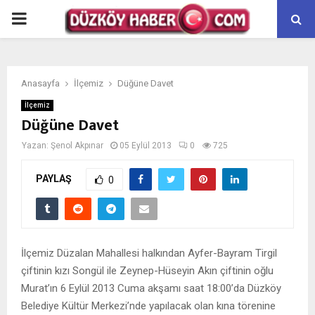
PRIMARY
MENU
Anasayfa
İlçemiz
Düğüne Davet
İlçemiz
Düğüne Davet
Yazan:
Şenol Akpınar
05 Eylül 2013
0
725
PAYLAŞ
0
İlçemiz Düzalan Mahallesi halkından Ayfer-Bayram Tirgil
çiftinin kızı Songül ile Zeynep-Hüseyin Akın çiftinin oğlu
Murat’ın 6 Eylül 2013 Cuma akşamı saat 18:00’da Düzköy
Belediye Kültür Merkezi’nde yapılacak olan kına törenine