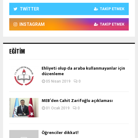
TWITTER
TAKIP ETMEK
INSTAGRAM
TAKIP ETMEK
EĞITIM
Ehliyeti olup da araba kullanmayanlar için
düzenleme
05 Nisan 2019
0
MEB’den Cahit Zarifoğlu açıklaması
01 Ocak 2019
0
Öğrenciler dikkat!