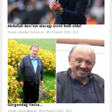
Abdullah Avcı’nın alacağı ücret belli oldu!
Yazan:
İstanbul Temsilcisi
10 Kasım 2020
0
Gürgendağ Yasta…
Yazan:
Şenol Akpınar
03 Kasım 2020
0