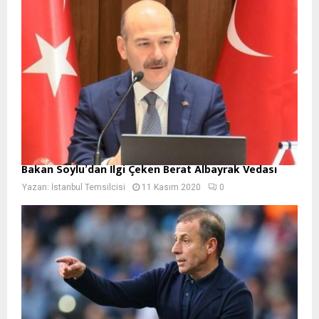
Bakan Soylu’dan İlgi Çeken Berat Albayrak Vedası
Yazan:
İstanbul Temsilcisi
11 Kasım 2020
0