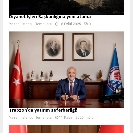
Diyanet İşleri Başkanlığına yeni atama
Yazan:
İstanbul Temsilcisi
18 Eylül 2025
0
Trabzon’da yatırım seferberliği!
Yazan:
İstanbul Temsilcisi
11 Kasım 2020
0