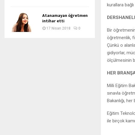
kurallara bağlı
Atanamayan öğretmen
DERSHANELE
intihar etti
17 Nisan 2018
0
Bir öğretmenin
öğretmenlik, f
Çünkü o alanla
gidiyorlar, mü
ölçülmesinin b
HER BRANŞA
Milli Eğitim B
sınavla öğretm
Bakanlığı, her 
Eğitim Teknoloj
ile birçok kam