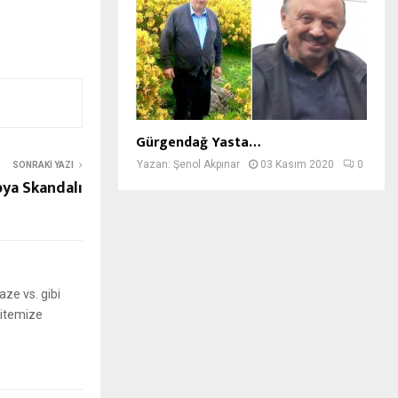
Gürgendağ Yasta…
Yazan:
Şenol Akpınar
03 Kasım 2020
0
SONRAKI YAZI
ya Skandalı
ze vs. gibi
 sitemize