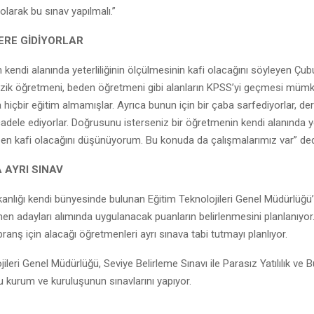
 olarak bu sınav yapılmalı.”
RE GİDİYORLAR
 kendi alanında yeterliliğinin ölçülmesinin kafi olacağını söyleyen Çub
izik öğretmeni, beden öğretmeni gibi alanların KPSS’yi geçmesi mümk
 hiçbir eğitim almamışlar. Ayrıca bunun için bir çaba sarfediyorlar, d
cadele ediyorlar. Doğrusunu isterseniz bir öğretmenin kendi alanında yet
en kafi olacağını düşünüyorum. Bu konuda da çalışmalarımız var” ded
 AYRI SINAV
akanlığı kendi bünyesinde bulunan Eğitim Teknolojileri Genel Müdürlüğ
en adayları alımında uygulanacak puanların belirlenmesini planlanıyor. 
branş için alacağı öğretmenleri ayrı sınava tabi tutmayı planlıyor.
ileri Genel Müdürlüğü, Seviye Belirleme Sınavı ile Parasız Yatılılık ve B
u kurum ve kuruluşunun sınavlarını yapıyor.