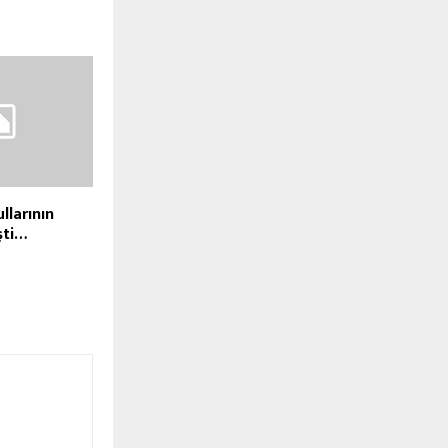
llarının
şti…