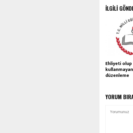
İLGILI GÖND
Ehliyeti olup
kullanmayanl
düzenleme
YORUM BIR