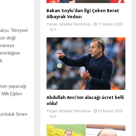
Bakan Soylu’dan İlgi Çeken Berat
Albayrak Vedası
Yazan:
İstanbul Temsilcisi
11 Kasım 2020
ukçu, “Bireysel
0
ün değil.
ersaneye
erliliğinin
i.
ü’nün yapacağı
Milli Eğitim
Abdullah Avcı’nın alacağı ücret belli
oldu!
Yazan:
İstanbul Temsilcisi
10 Kasım 2020
ursluluk Sınavı
0