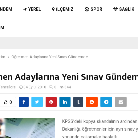
NDEM
YEREL
İLÇEMIZ
SPOR
SAĞLIK
IM
tim
Öğretmen Adaylarına Yeni Sınav Gündemde
en Adaylarına Yeni Sınav Günde
Temsilcisi
04 Eylül 2010
0
844
0
KPSS’deki kopya skandalının ardından M
Bakanlığı, öğretmenler için ayrı sınav 
yönünde çalışmalar başlattı.