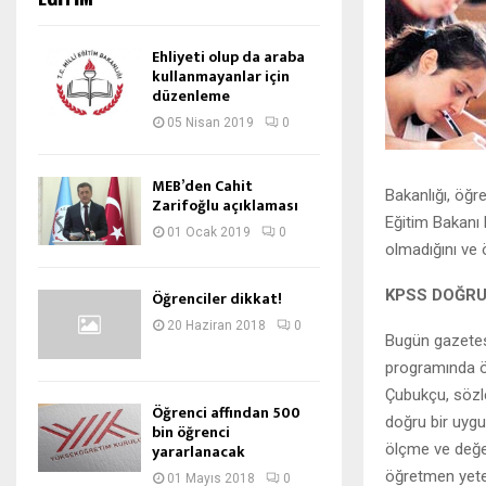
Ehliyeti olup da araba
kullanmayanlar için
düzenleme
05 Nisan 2019
0
MEB’den Cahit
Bakanlığı, öğr
Zarifoğlu açıklaması
Eğitim Bakanı 
01 Ocak 2019
0
olmadığını ve ö
KPSS DOĞRU
Öğrenciler dikkat!
20 Haziran 2018
0
Bugün gazetesi
programında ö
Çubukçu, sözle
Öğrenci affından 500
doğru bir uygu
bin öğrenci
ölçme ve değe
yararlanacak
öğretmen yeter
01 Mayıs 2018
0