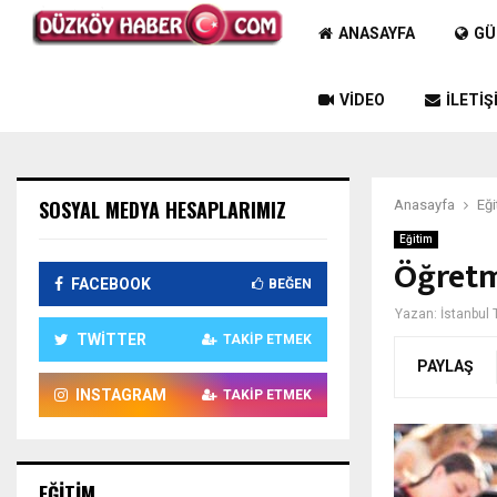
ANASAYFA
GÜ
VIDEO
İLETIŞ
SOSYAL MEDYA HESAPLARIMIZ
Anasayfa
Eği
Eğitim
Öğretm
FACEBOOK
BEĞEN
Yazan:
İstanbul 
TWITTER
TAKIP ETMEK
PAYLAŞ
INSTAGRAM
TAKIP ETMEK
EĞITIM