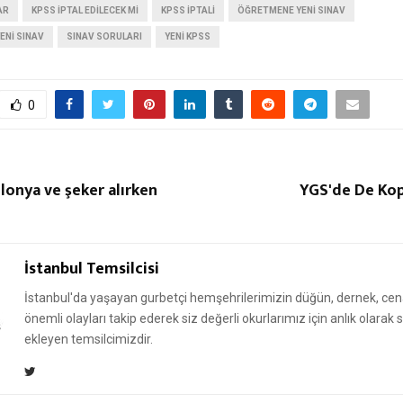
AR
KPSS IPTAL EDILECEK MI
KPSS IPTALI
ÖĞRETMENE YENI SINAV
ENI SINAV
SINAV SORULARI
YENI KPSS
0
olonya ve şeker alırken
YGS'de De Kop
İstanbul Temsilcisi
İstanbul'da yaşayan gurbetçi hemşehrilerimizin düğün, dernek, cena
önemli olayları takip ederek siz değerli okurlarımız için anlık olarak
ekleyen temsilcimizdir.