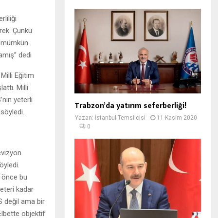
liliği
rek. Çünkü
i mümkün
mamış” dedi
illi Eğitim
ttı. Milli
nin yeterli
Trabzon’da yatırım seferberliği!
 söyledi.
Yazan:
İstanbul Temsilcisi
11 Kasım 2020
0
evizyon
yledi.
l önce bu
eteri kadar
 değil ama bir
lbette objektif