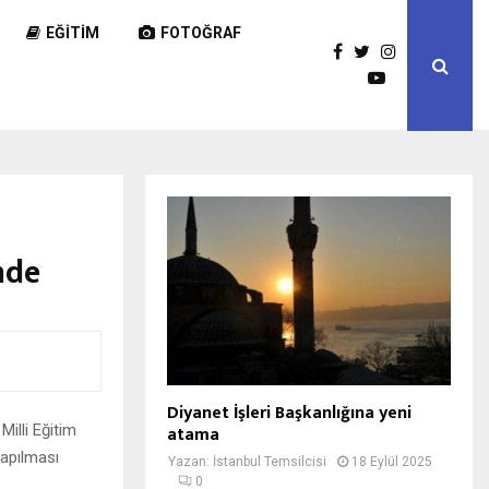
EĞITIM
FOTOĞRAF
mde
Diyanet İşleri Başkanlığına yeni
illi Eğitim
atama
yapılması
Yazan:
İstanbul Temsilcisi
18 Eylül 2025
0