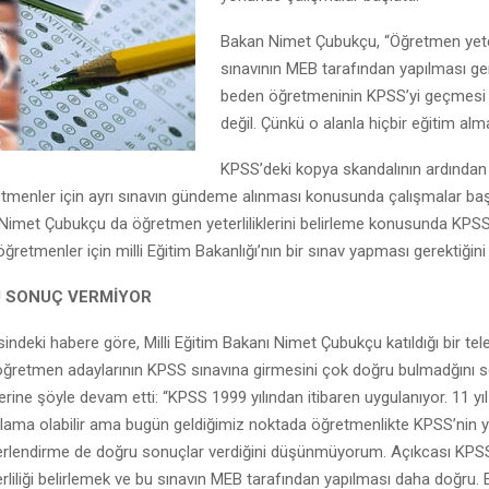
Bakan Nimet Çubukçu, “Öğretmen yeter
sınavının MEB tarafından yapılması ge
beden öğretmeninin KPSS’yi geçmes
değil. Çünkü o alanla hiçbir eğitim al
KPSS’deki kopya skandalının ardından M
etmenler için ayrı sınavın gündeme alınması konusunda çalışmalar başla
Nimet Çubukçu da öğretmen yeterliliklerini belirleme konusunda KPSS’
ğretmenler için milli Eğitim Bakanlığı’nın bir sınav yapması gerektiğini
 SONUÇ VERMİYOR
ndeki habere göre, Milli Eğitim Bakanı Nimet Çubukçu katıldığı bir tel
ğretmen adaylarının KPSS sınavına girmesini çok doğru bulmadğını sö
rine şöyle devam etti: “KPSS 1999 yılından itibaren uygulanıyor. 11 yı
lama olabilir ama bugün geldiğimiz noktada öğretmenlikte KPSS’nin y
rlendirme de doğru sonuçlar verdiğini düşünmüyorum. Açıkcası KPSS
liliği belirlemek ve bu sınavın MEB tarafından yapılması daha doğru. E