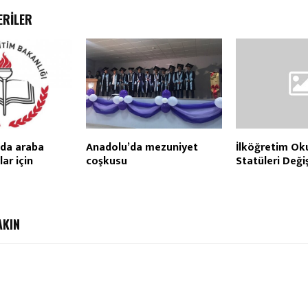
ERILER
 da araba
Anadolu’da mezuniyet
İlköğretim Oku
ar için
coşkusu
Statüleri Deği
AKIN