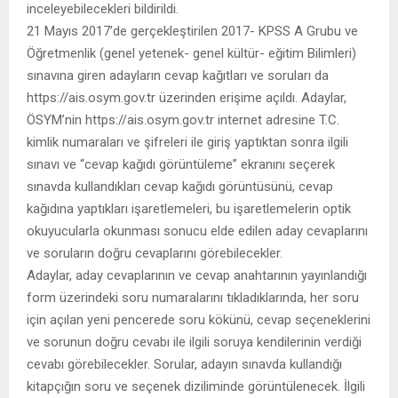
inceleyebilecekleri bildirildi.
21 Mayıs 2017’de gerçekleştirilen 2017- KPSS A Grubu ve
Öğretmenlik (genel yetenek- genel kültür- eğitim Bilimleri)
sınavına giren adayların cevap kağıtları ve soruları da
https://ais.osym.gov.tr üzerinden erişime açıldı. Adaylar,
ÖSYM’nin https://ais.osym.gov.tr internet adresine T.C.
kimlik numaraları ve şifreleri ile giriş yaptıktan sonra ilgili
sınavı ve “cevap kağıdı görüntüleme” ekranını seçerek
sınavda kullandıkları cevap kağıdı görüntüsünü, cevap
kağıdına yaptıkları işaretlemeleri, bu işaretlemelerin optik
okuyucularla okunması sonucu elde edilen aday cevaplarını
ve soruların doğru cevaplarını görebilecekler.
Adaylar, aday cevaplarının ve cevap anahtarının yayınlandığı
form üzerindeki soru numaralarını tıkladıklarında, her soru
için açılan yeni pencerede soru kökünü, cevap seçeneklerini
ve sorunun doğru cevabı ile ilgili soruya kendilerinin verdiği
cevabı görebilecekler. Sorular, adayın sınavda kullandığı
kitapçığın soru ve seçenek diziliminde görüntülenecek. İlgili