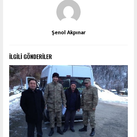
Şenol Akpınar
İLGILI GÖNDERILER