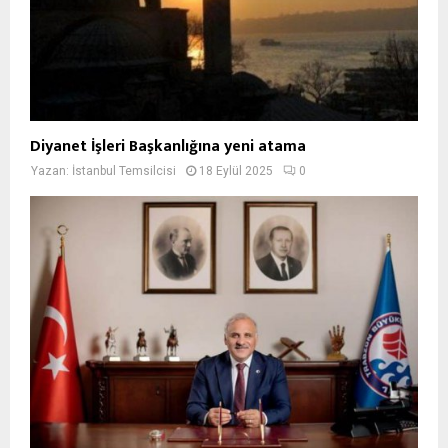
Diyanet İşleri Başkanlığına yeni atama
Yazan:
İstanbul Temsilcisi
18 Eylül 2025
0