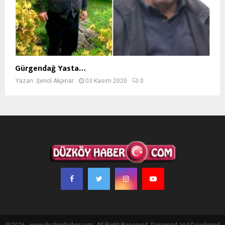
Gürgendağ Yasta…
Yazan:
Şenol Akpınar
03 Kasım 2020
0
@2026 - www.duzkoyhaber.com. All Right Reserved. Designed and Developed