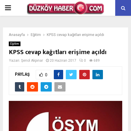
PRIMARY
MENU
Anasayfa
Eğitim
KPSS cevap kağıtları erişime açıldı
Eğitim
KPSS cevap kağıtları erişime açıldı
Yazan:
Şenol Akpınar
20 Haziran 2017
0
689
PAYLAŞ
0