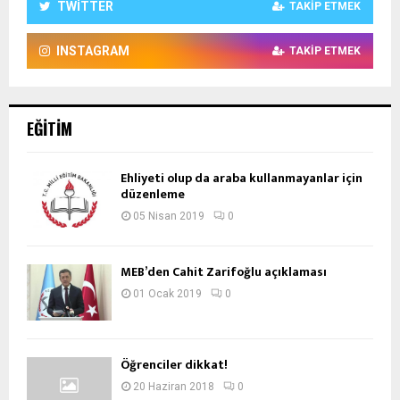
TWITTER
TAKIP ETMEK
INSTAGRAM
TAKIP ETMEK
EĞITIM
Ehliyeti olup da araba kullanmayanlar için
düzenleme
05 Nisan 2019
0
MEB’den Cahit Zarifoğlu açıklaması
01 Ocak 2019
0
Öğrenciler dikkat!
20 Haziran 2018
0