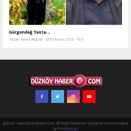
Gürgendağ Yasta…
Yazan:
Şenol Akpınar
03 Kasım 2020
0
@2026 - www.duzkoyhaber.com. All Right Reserved. Designed and Developed
by
PenciDesign