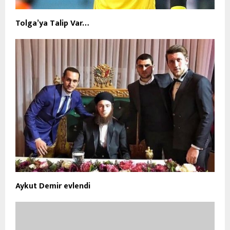
Tolga’ya Talip Var…
Aykut Demir evlendi