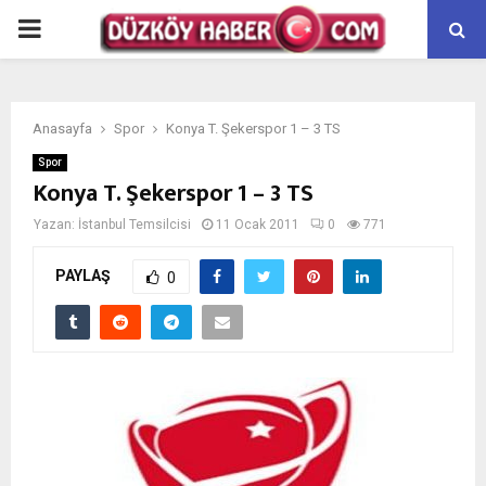
PRIMARY
MENU
Anasayfa
Spor
Konya T. Şekerspor 1 – 3 TS
Spor
Konya T. Şekerspor 1 – 3 TS
Yazan:
İstanbul Temsilcisi
11 Ocak 2011
0
771
PAYLAŞ
0