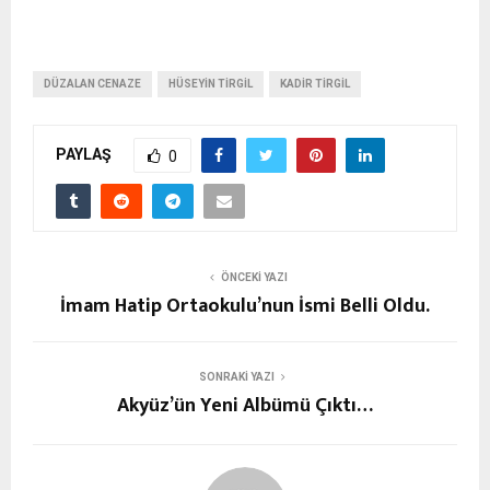
DÜZALAN CENAZE
HÜSEYIN TIRGIL
KADIR TIRGIL
PAYLAŞ
0
ÖNCEKI YAZI
İmam Hatip Ortaokulu’nun İsmi Belli Oldu.
SONRAKI YAZI
Akyüz’ün Yeni Albümü Çıktı…