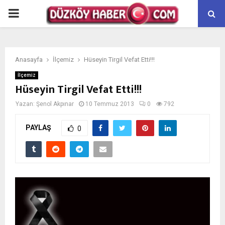
PRIMARY
MENU
Anasayfa
İlçemiz
Hüseyin Tirgil Vefat Etti!!!
İlçemiz
Hüseyin Tirgil Vefat Etti!!!
Yazan:
Şenol Akpınar
10 Temmuz 2013
0
792
PAYLAŞ
0