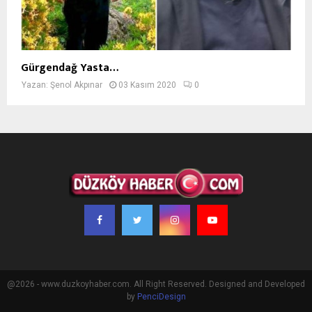
Gürgendağ Yasta…
Yazan:
Şenol Akpınar
03 Kasım 2020
0
@2026 - www.duzkoyhaber.com. All Right Reserved. Designed and Developed
by
PenciDesign