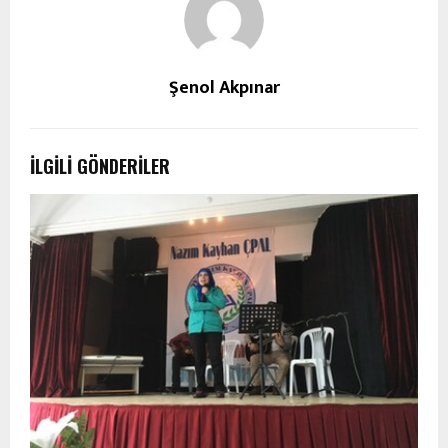
Şenol Akpınar
İLGILI GÖNDERILER