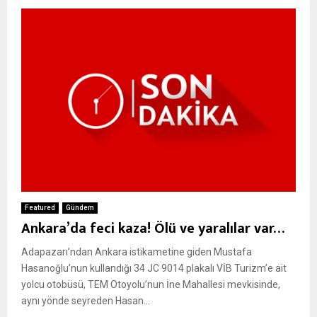
Featured
Gündem
Ankara’da feci kaza! Ölü ve yaralılar var…
Adapazarı’ndan Ankara istikametine giden Mustafa
Hasanoğlu’nun kullandığı 34 JC 9014 plakalı VİB Turizm’e ait
yolcu otobüsü, TEM Otoyolu’nun İne Mahallesi mevkisinde,
aynı yönde seyreden Hasan...