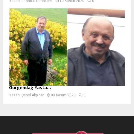
Yazan:
İstanbul Temsilcisi
10 Kasım 2020
0
Gürgendağ Yasta…
Yazan:
Şenol Akpınar
03 Kasım 2020
0