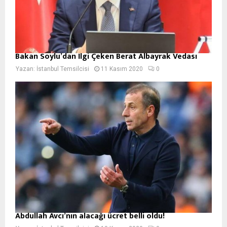
Bakan Soylu’dan İlgi Çeken Berat Albayrak Vedası
Yazan:
İstanbul Temsilcisi
11 Kasım 2020
0
Abdullah Avcı’nın alacağı ücret belli oldu!