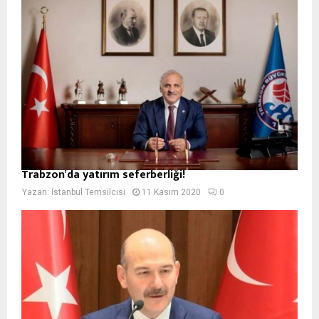
Trabzon’da yatırım seferberliği!
Yazan:
İstanbul Temsilcisi
11 Kasım 2020
0