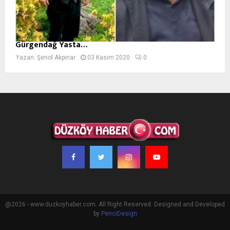
Gürgendağ Yasta…
Yazan:
Şenol Akpınar
03 Kasım 2020
0
@2026 - www.duzkoyhaber.com. All Right Reserved. Designed and Developed
by
PenciDesign