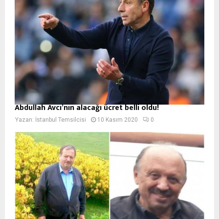
Abdullah Avcı’nın alacağı ücret belli oldu!
Yazan:
İstanbul Temsilcisi
10 Kasım 2020
0