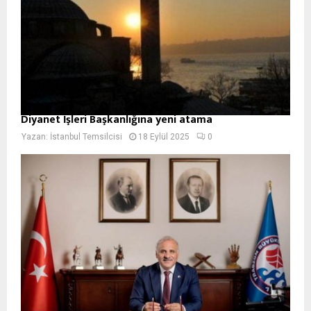
Diyanet İşleri Başkanlığına yeni atama
Yazan:
İstanbul Temsilcisi
18 Eylül 2025
0