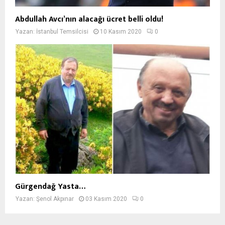
Abdullah Avcı’nın alacağı ücret belli oldu!
Yazan:
İstanbul Temsilcisi
10 Kasım 2020
0
Gürgendağ Yasta…
Yazan:
Şenol Akpınar
03 Kasım 2020
0