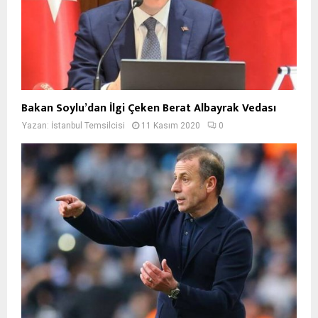
Bakan Soylu’dan İlgi Çeken Berat Albayrak Vedası
Yazan:
İstanbul Temsilcisi
11 Kasım 2020
0