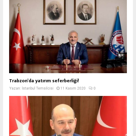
Trabzon’da yatırım seferberliği!
Yazan:
İstanbul Temsilcisi
11 Kasım 2020
0