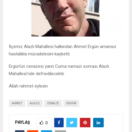
İlçemiz Alazlı Mahallesi halkından Ahmet Ergün amansız
hastalıkla mücadelesini kaybetti.
Ergün’ün cenazesi yarın Cuma namazı sonrası Alazlı
Mahallesi’nde defnedilecektir.
Allah rahmet eylesin.
AHMET
ALAZLI
CENAZE
ERGÜN
PAYLAŞ
0