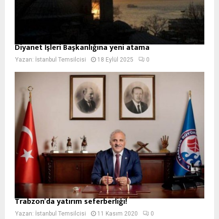
Diyanet İşleri Başkanlığına yeni atama
Yazan:
İstanbul Temsilcisi
18 Eylül 2025
0
Trabzon’da yatırım seferberliği!
Yazan:
İstanbul Temsilcisi
11 Kasım 2020
0