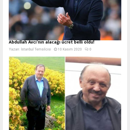
Abdullah Avcı’nın alacağı ücret belli oldu!
Yazan:
İstanbul Temsilcisi
10 Kasım 2020
0