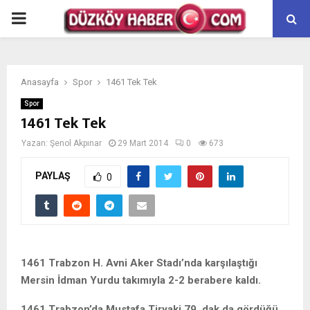
PRIMARY
MENU
Anasayfa
Spor
1461 Tek Tek
Spor
1461 Tek Tek
Yazan:
Şenol Akpınar
29 Mart 2014
0
673
PAYLAŞ
0
1461 Trabzon H. Avni Aker Stadı’nda karşılaştığı
Mersin İdman Yurdu takımıyla 2-2 berabere kaldı.
1461 Trabzon’da Mustafa Tiryaki 79. dak.da gördüğü