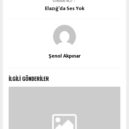
SONRAKI YAZI
Elazığ’da Ses Yok
Şenol Akpınar
İLGILI GÖNDERILER