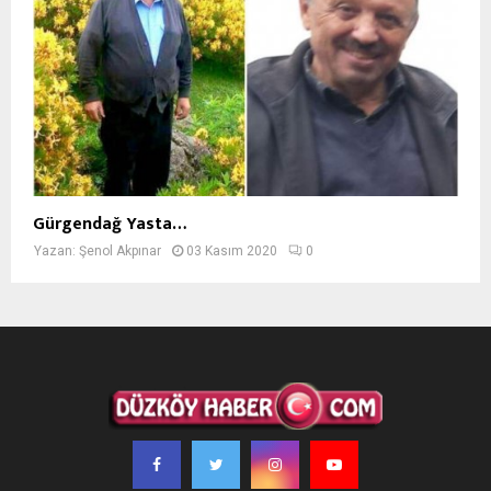
Gürgendağ Yasta…
Yazan:
Şenol Akpınar
03 Kasım 2020
0