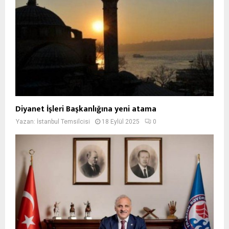
Diyanet İşleri Başkanlığına yeni atama
Yazan:
İstanbul Temsilcisi
18 Eylül 2025
0