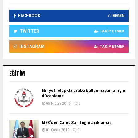
FACEBOOK
BEĞEN
TWITTER
TAKIP ETMEK
INSTAGRAM
TAKIP ETMEK
EĞITIM
Ehliyeti olup da araba kullanmayanlar için
düzenleme
05 Nisan 2019
0
MEB’den Cahit Zarifoğlu açıklaması
01 Ocak 2019
0