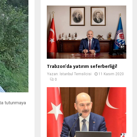
Trabzon’da yatırım seferberliği!
Yazan:
İstanbul Temsilcisi
11 Kasım 2020
0
yata tutunmaya