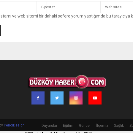
ostamı ve web sitemi bir dahaki sefere yorum yaptığımda bu tarayıcıya 
 by
PenciDesign
Duyurular
Eğitim
Güncel
İlçemiz
Sağlık
Sp