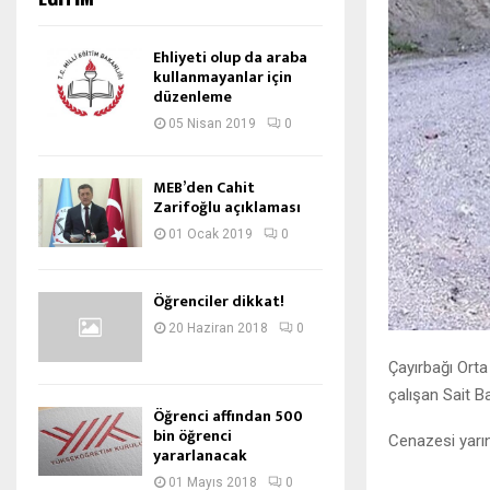
Ehliyeti olup da araba
kullanmayanlar için
düzenleme
05 Nisan 2019
0
MEB’den Cahit
Zarifoğlu açıklaması
01 Ocak 2019
0
Öğrenciler dikkat!
20 Haziran 2018
0
Çayırbağı Orta
çalışan Sait 
Öğrenci affından 500
bin öğrenci
Cenazesi yarın
yararlanacak
01 Mayıs 2018
0