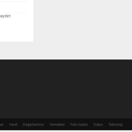
kaydet.
or
Yerel
Değerlerimiz
Yemekler
Foto Galeri
Video
Teknoloji