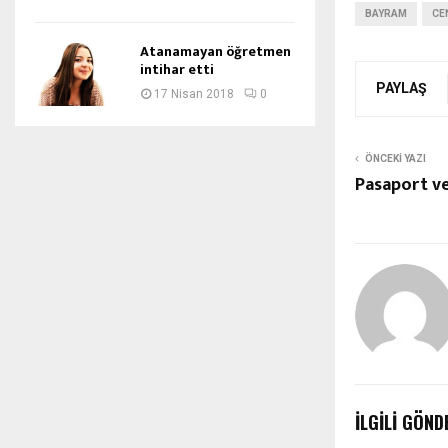
BAYRAM
CE
Atanamayan öğretmen
intihar etti
PAYLAŞ
17 Nisan 2018
0
ÖNCEKI YAZI
Pasaport ve
İLGILI GÖND