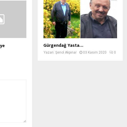
Gürgendağ Yasta…
iye
Yazan:
Şenol Akpınar
03 Kasım 2020
0