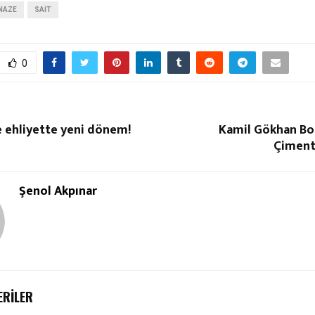
NAZE
SAIT
0
 ehliyette yeni dönem!
Kamil Gökhan Bo
Çiment
Şenol Akpınar
ERILER