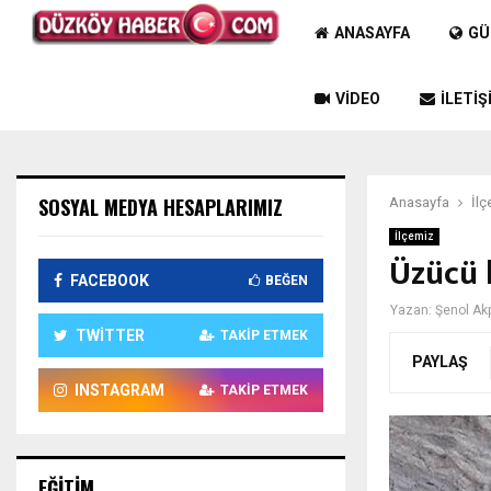
ANASAYFA
GÜ
VIDEO
İLETIŞ
SOSYAL MEDYA HESAPLARIMIZ
Anasayfa
İlç
İlçemiz
Üzücü 
FACEBOOK
BEĞEN
Yazan:
Şenol Ak
TWITTER
TAKIP ETMEK
PAYLAŞ
INSTAGRAM
TAKIP ETMEK
EĞITIM