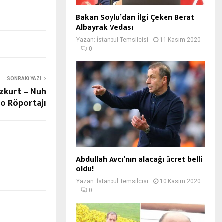
Bakan Soylu’dan İlgi Çeken Berat
Albayrak Vedası
Yazan:
İstanbul Temsilcisi
11 Kasım 2020
0
SONRAKI YAZI
zkurt – Nuh
o Röportajı
Abdullah Avcı’nın alacağı ücret belli
oldu!
Yazan:
İstanbul Temsilcisi
10 Kasım 2020
0