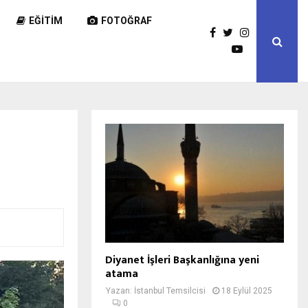
EĞITIM
FOTOĞRAF
Diyanet İşleri Başkanlığına yeni
atama
Yazan:
İstanbul Temsilcisi
18 Eylül 2025
0