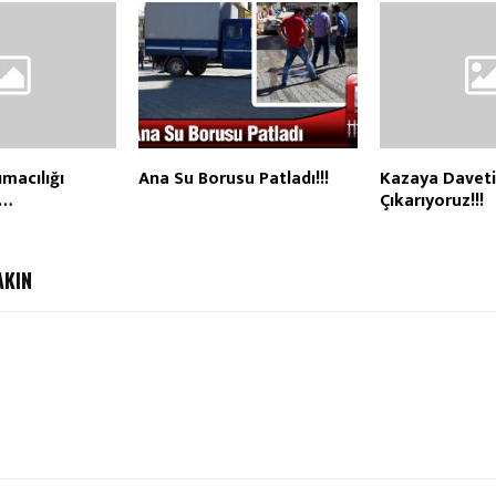
ımacılığı
Ana Su Borusu Patladı!!!
Kazaya Davet
i…
Çıkarıyoruz!!!
AKIN