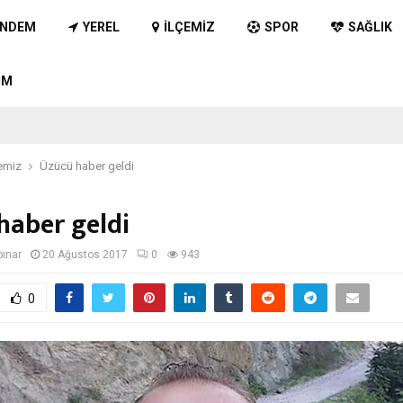
NDEM
YEREL
İLÇEMIZ
SPOR
SAĞLIK
IM
emiz
Üzücü haber geldi
haber geldi
pınar
20 Ağustos 2017
0
943
0