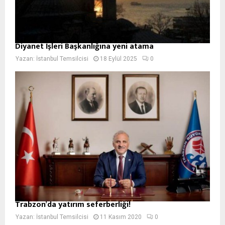
Diyanet İşleri Başkanlığına yeni atama
Yazan:
İstanbul Temsilcisi
18 Eylül 2025
0
Trabzon’da yatırım seferberliği!
Yazan:
İstanbul Temsilcisi
11 Kasım 2020
0