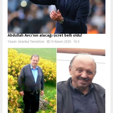
Abdullah Avcı’nın alacağı ücret belli oldu!
Yazan:
İstanbul Temsilcisi
10 Kasım 2020
0