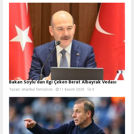
Bakan Soylu’dan İlgi Çeken Berat Albayrak Vedası
Yazan:
İstanbul Temsilcisi
11 Kasım 2020
0