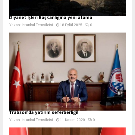
Diyanet İşleri Başkanlığına yeni atama
Yazan:
İstanbul Temsilcisi
18 Eylül 2025
0
Trabzon’da yatırım seferberliği!
Yazan:
İstanbul Temsilcisi
11 Kasım 2020
0