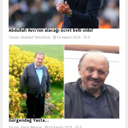
Abdullah Avcı’nın alacağı ücret belli oldu!
Yazan:
İstanbul Temsilcisi
10 Kasım 2020
0
Gürgendağ Yasta…
Yazan:
Şenol Akpınar
03 Kasım 2020
0