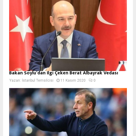
Bakan Soylu’dan İlgi Çeken Berat Albayrak Vedası
Yazan:
İstanbul Temsilcisi
11 Kasım 2020
0