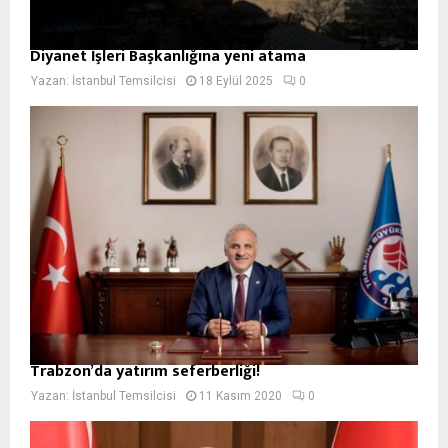
Diyanet İşleri Başkanlığına yeni atama
Yazan:
İstanbul Temsilcisi
18 Eylül 2025
0
Trabzon’da yatırım seferberliği!
Yazan:
İstanbul Temsilcisi
11 Kasım 2020
0