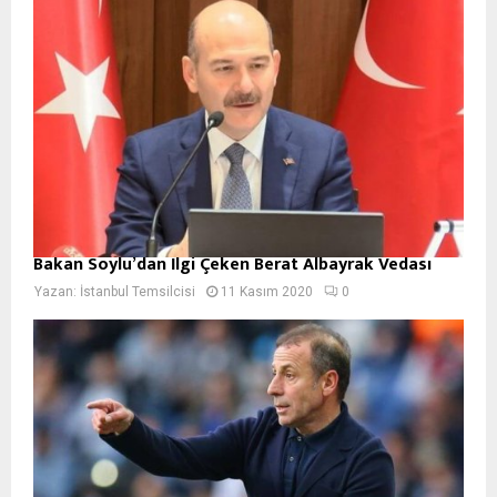
Bakan Soylu’dan İlgi Çeken Berat Albayrak Vedası
Yazan:
İstanbul Temsilcisi
11 Kasım 2020
0