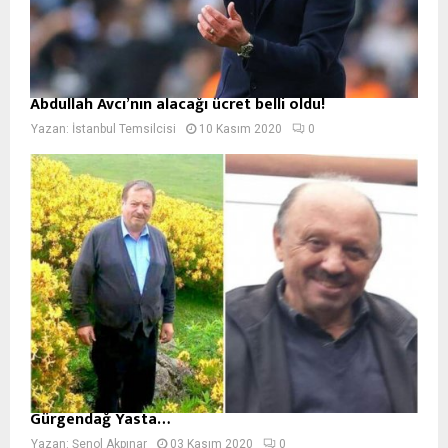
Abdullah Avcı’nın alacağı ücret belli oldu!
Yazan:
İstanbul Temsilcisi
10 Kasım 2020
0
Gürgendağ Yasta…
Yazan:
Şenol Akpınar
03 Kasım 2020
0