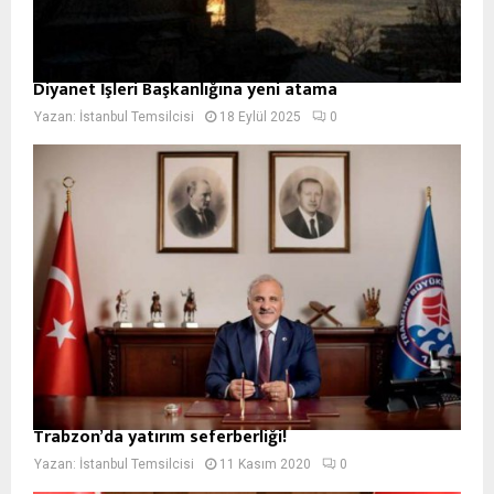
Diyanet İşleri Başkanlığına yeni atama
Yazan:
İstanbul Temsilcisi
18 Eylül 2025
0
Trabzon’da yatırım seferberliği!
Yazan:
İstanbul Temsilcisi
11 Kasım 2020
0