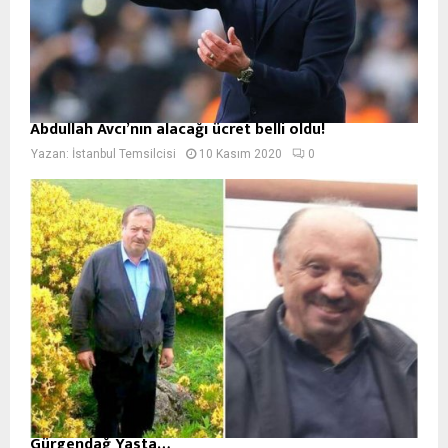
Abdullah Avcı’nın alacağı ücret belli oldu!
Yazan:
İstanbul Temsilcisi
10 Kasım 2020
0
Gürgendağ Yasta…