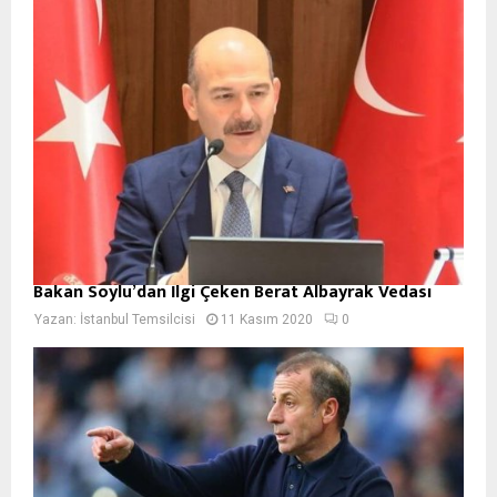
Bakan Soylu’dan İlgi Çeken Berat Albayrak Vedası
Yazan:
İstanbul Temsilcisi
11 Kasım 2020
0