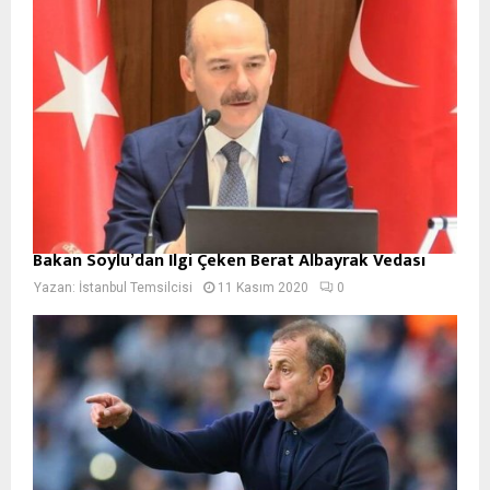
Bakan Soylu’dan İlgi Çeken Berat Albayrak Vedası
Yazan:
İstanbul Temsilcisi
11 Kasım 2020
0