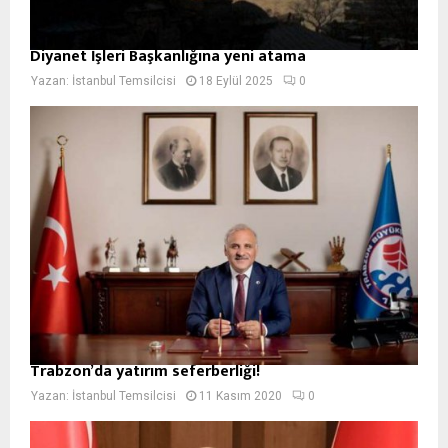
Diyanet İşleri Başkanlığına yeni atama
Yazan:
İstanbul Temsilcisi
18 Eylül 2025
0
Trabzon’da yatırım seferberliği!
Yazan:
İstanbul Temsilcisi
11 Kasım 2020
0