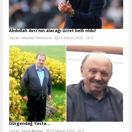
Abdullah Avcı’nın alacağı ücret belli oldu!
Yazan:
İstanbul Temsilcisi
10 Kasım 2020
0
Gürgendağ Yasta…
Yazan:
Şenol Akpınar
03 Kasım 2020
0