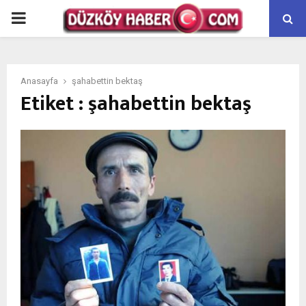
PRIMARY
MENU
Anasayfa
şahabettin bektaş
Etiket : şahabettin bektaş