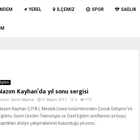
NDEM
YEREL
İLÇEMIZ
SPOR
SAĞLIK
IM
Eğitim
Nazım Kayhan’da yıl sonu sergisi
Yazan:
Şenol Akpınar
31 Mayıs 2017
0
775
Nazım Kayhan Ç.P.A.L Meslek Lisesi bölümlerinden Çocuk Gelişimi Ve
ğitimi, Giyim Üretim Teknolojisi ve Özel Eğitim sınıflarının yıl boyu
aptıkları atölye çalışmalarının bulunduğu yıl sonu...