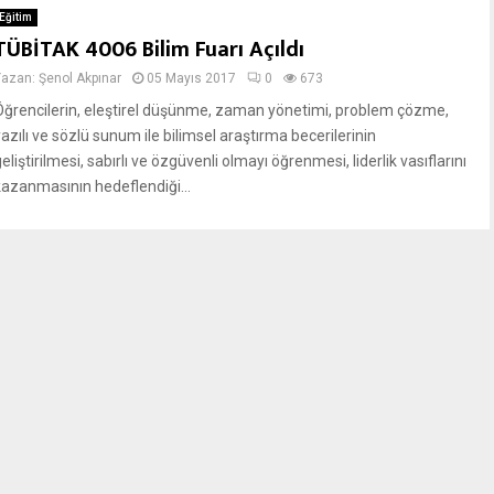
Eğitim
TÜBİTAK 4006 Bilim Fuarı Açıldı
Yazan:
Şenol Akpınar
05 Mayıs 2017
0
673
Öğrencilerin, eleştirel düşünme, zaman yönetimi, problem çözme,
azılı ve sözlü sunum ile bilimsel araştırma becerilerinin
eliştirilmesi, sabırlı ve özgüvenli olmayı öğrenmesi, liderlik vasıflarını
kazanmasının hedeflendiği...