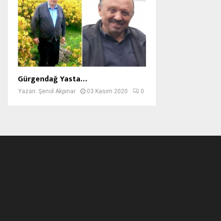
Gürgendağ Yasta…
Yazan:
Şenol Akpınar
03 Kasım 2020
0