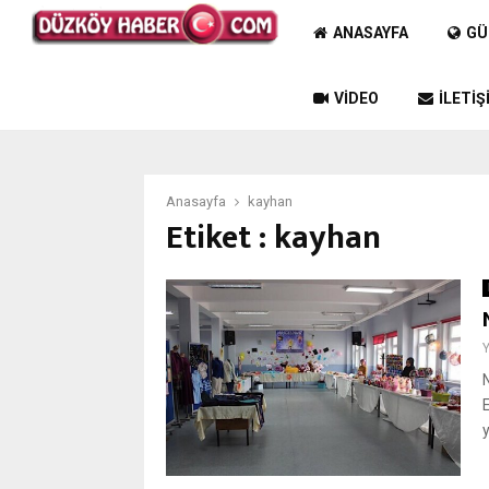
ANASAYFA
GÜ
VIDEO
İLETIŞ
Anasayfa
kayhan
Etiket : kayhan
E
y