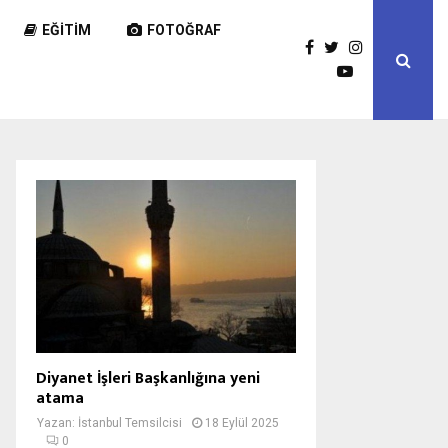
EĞITIM
FOTOĞRAF
Diyanet İşleri Başkanlığına yeni
atama
Yazan:
İstanbul Temsilcisi
18 Eylül 2025
0