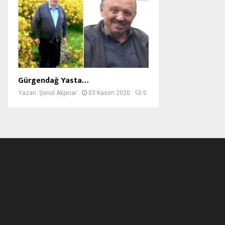
Gürgendağ Yasta…
Yazan:
Şenol Akpınar
03 Kasım 2020
0