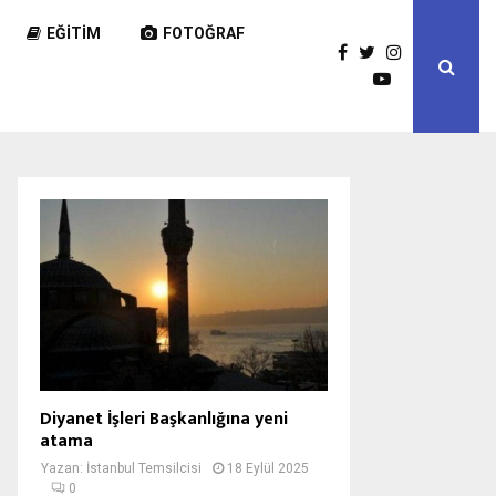
EĞITIM
FOTOĞRAF
Diyanet İşleri Başkanlığına yeni
atama
Yazan:
İstanbul Temsilcisi
18 Eylül 2025
0