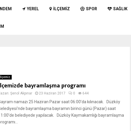
NDEM
YEREL
İLÇEMIZ
SPOR
SAĞLIK
IM
İlçemiz
İlçemizde bayramlaşma programı
Yazan:
Şenol Akpınar
23 Haziran 2017
0
644
Bayram namazı 25 Haziran Pazar saat 06:00’da kılınacak. Düzköy
Belediyesi’nde bayramlaşma bayramın birinci günü (Pazar) saat
11:00’de belediyede yapılacak. Düzköy Kaymakamlığı bayramlaşma
programı...