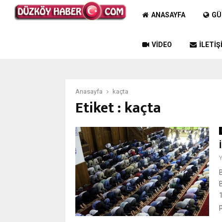
ANASAYFA
GÜ
VIDEO
İLETIŞ
Anasayfa
kaçta
Etiket : kaçta