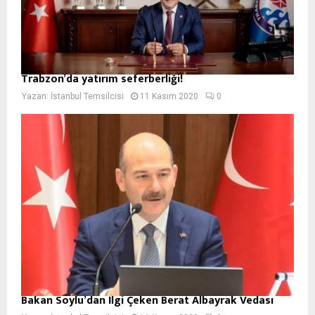
Trabzon’da yatırım seferberliği!
Yazan:
İstanbul Temsilcisi
11 Kasım 2020
0
Bakan Soylu’dan İlgi Çeken Berat Albayrak Vedası