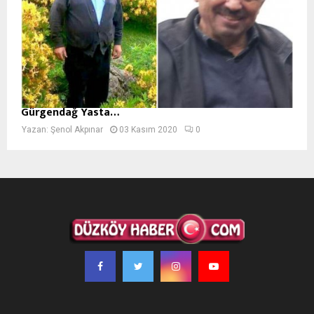
Gürgendağ Yasta…
Yazan:
Şenol Akpınar
03 Kasım 2020
0