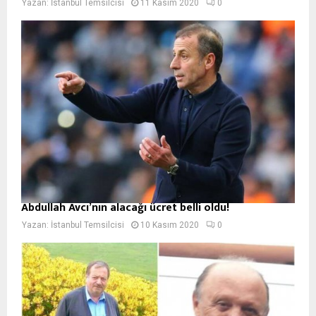
Yazan:
İstanbul Temsilcisi
11 Kasım 2020
0
Abdullah Avcı’nın alacağı ücret belli oldu!
Yazan:
İstanbul Temsilcisi
10 Kasım 2020
0