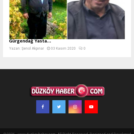
Gürgendağ Yasta…
Yazan:
Şenol Akpınar
03 Kasım 2020
0