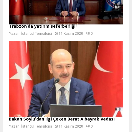
Trabzon’da yatırım seferberliği!
Yazan:
İstanbul Temsilcisi
11 Kasım 2020
0
Bakan Soylu’dan İlgi Çeken Berat Albayrak Vedası
Yazan:
İstanbul Temsilcisi
11 Kasım 2020
0