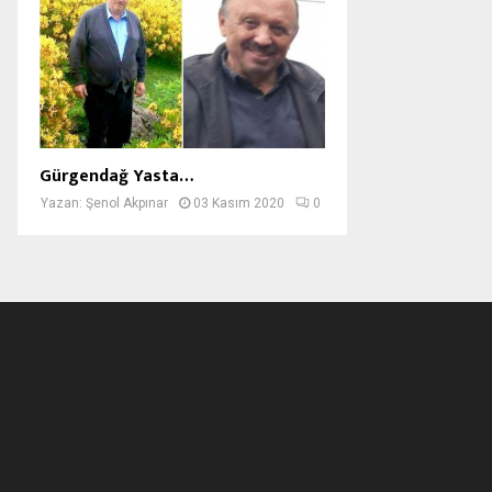
Gürgendağ Yasta…
Yazan:
Şenol Akpınar
03 Kasım 2020
0