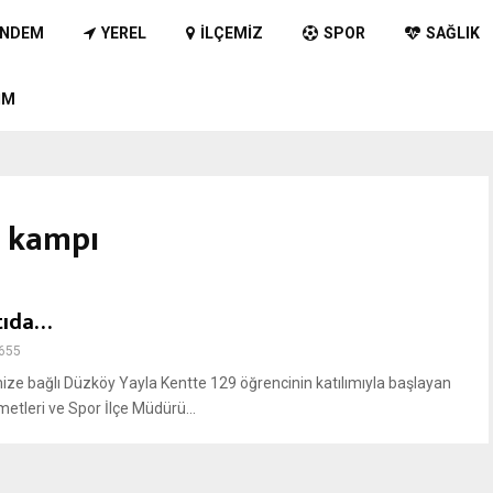
NDEM
YEREL
İLÇEMIZ
SPOR
SAĞLIK
IM
k kampı
tıda…
655
bağlı Düzköy Yayla Kentte 129 öğrencinin katılımıyla başlayan
metleri ve Spor İlçe Müdürü...