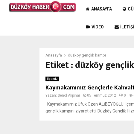
ANASAYFA
GÜ
VIDEO
İLETIŞ
Anasayfa
düzköy gençlik kampı
Etiket : düzköy gençli
İlçemiz
Kaymakamımız Gençlerle Kahval
Yazan:
Şenol Akpınar
05 Temmuz 2012
0
Kaymakamımız Ufuk Özen ALİBEYOĞLU İlçemize 
gençlik kampını ziyaret etti. Düzköy Gençlik Hiz