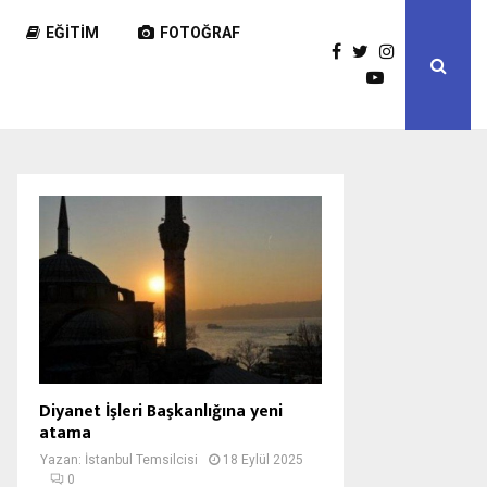
EĞITIM
FOTOĞRAF
Diyanet İşleri Başkanlığına yeni
atama
Yazan:
İstanbul Temsilcisi
18 Eylül 2025
0