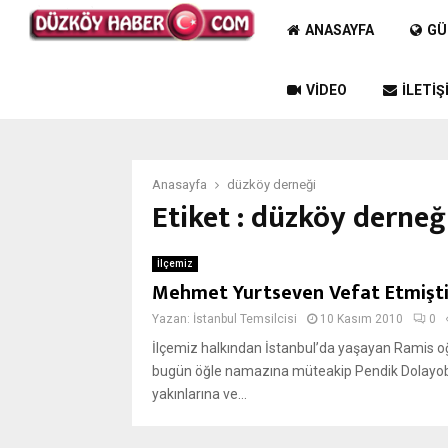
ANASAYFA
GÜ
VIDEO
İLETIŞ
Anasayfa
düzköy derneği
Etiket : düzköy derneğ
İlçemiz
Mehmet Yurtseven Vefat Etmişti
Yazan:
İstanbul Temsilcisi
10 Kasım 2010
0
İlçemiz halkından İstanbul’da yaşayan Ramis
bugün öğle namazına müteakip Pendik Dolayoba
yakınlarına ve...