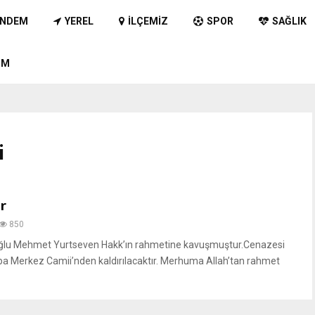
NDEM
YEREL
İLÇEMIZ
SPOR
SAĞLIK
IM
i
r
850
 oğlu Mehmet Yurtseven Hakk’ın rahmetine kavuşmuştur.Cenazesi
 Merkez Camii’nden kaldırılacaktır. Merhuma Allah’tan rahmet