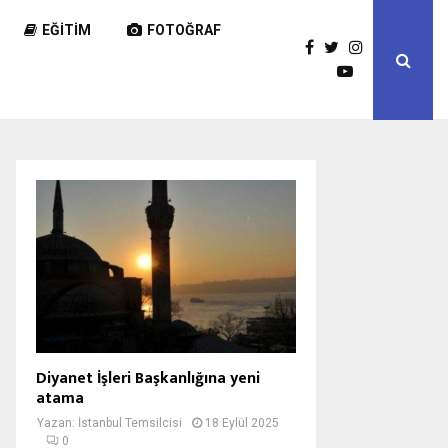
EĞITIM
FOTOĞRAF
Diyanet İşleri Başkanlığına yeni
atama
Yazan:
İstanbul Temsilcisi
18 Eylül 2025
0