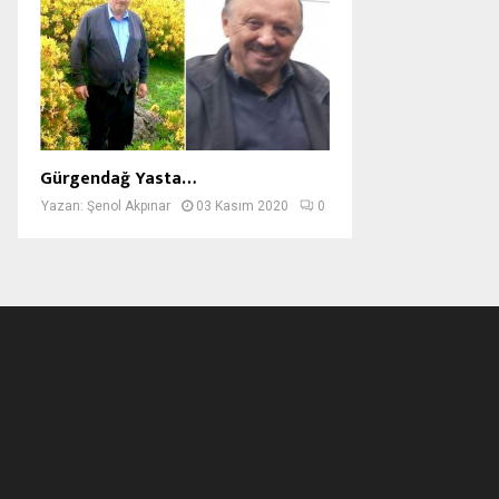
Gürgendağ Yasta…
Yazan:
Şenol Akpınar
03 Kasım 2020
0