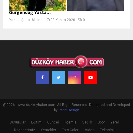
Gürgendağ Yasta…
Yazan:
Şenol Akpınar
03 Kasım 2020
0
@2026 - www.duzkoyhaber.com. All Right Reserved. Designed and Developed
by
PenciDesign
Duyurular
Eğitim
Güncel
İlçemiz
Sağlık
Spor
Yerel
Değerlerimiz
Yemekler
Foto Galeri
Video
Teknoloji