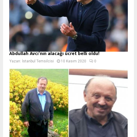
Abdullah Avcı’nın alacağı ücret belli oldu!
Yazan:
İstanbul Temsilcisi
10 Kasım 2020
0