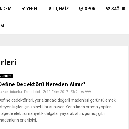
NDEM
YEREL
İLÇEMIZ
SPOR
SAĞLIK
IM
rleri
Gündem
Define Dedektörü Nereden Alınır?
Yazan:
İstanbul Temsilcisi
19 Ekim 2017
0
999
Define dedektörleri, yer altındaki değerli madenleri görüntülemek
steyen kişiler için kolaylıklar sunuyor. Yer altında arama yapılan
bölgede elektromanyetik dalgalar yayarak altın, gümüş gibi
adenlerin enerjisini...