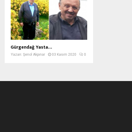
Gürgendağ Yasta…
Yazan:
Şenol Akpınar
03 Kasım 2020
0