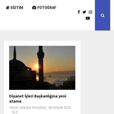
EĞITIM
FOTOĞRAF
Diyanet İşleri Başkanlığına yeni
atama
Yazan:
İstanbul Temsilcisi
18 Eylül 2025
0