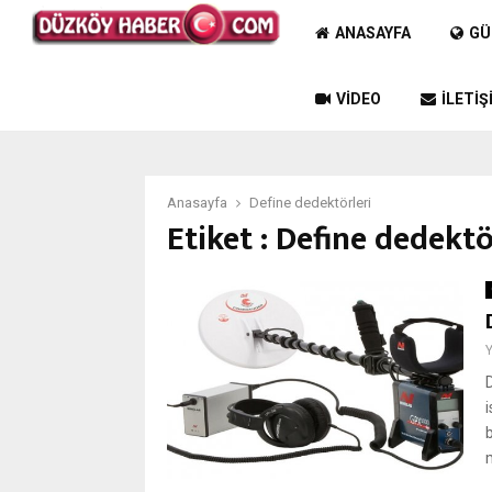
ANASAYFA
GÜ
VIDEO
İLETIŞ
Anasayfa
Define dedektörleri
Etiket : Define dedektö
i
m