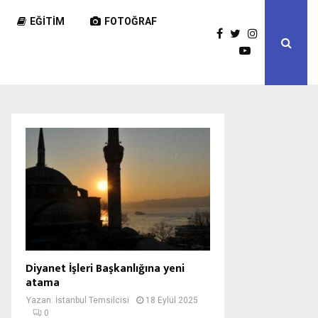
EĞITIM
FOTOĞRAF
Diyanet İşleri Başkanlığına yeni
atama
Yazan:
İstanbul Temsilcisi
18 Eylül 2025
0