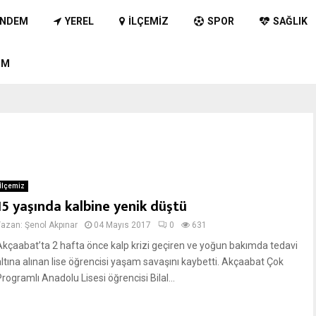
NDEM
YEREL
İLÇEMIZ
SPOR
SAĞLIK
IM
İlçemiz
15 yaşında kalbine yenik düştü
Yazan:
Şenol Akpınar
04 Mayıs 2017
0
631
Akçaabat’ta 2 hafta önce kalp krizi geçiren ve yoğun bakımda tedavi
altına alınan lise öğrencisi yaşam savaşını kaybetti. Akçaabat Çok
rogramlı Anadolu Lisesi öğrencisi Bilal...