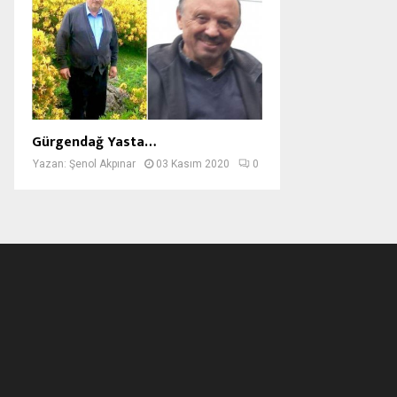
Gürgendağ Yasta…
Yazan:
Şenol Akpınar
03 Kasım 2020
0