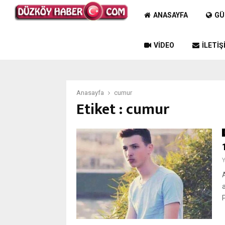
ANASAYFA
GÜ
VIDEO
İLETIŞ
Anasayfa
cumur
Etiket : cumur
P